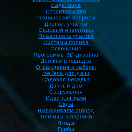
Сады мира
Строительство
Технические вопросы
Дренаж участка
Садовый инвентарь
Планировка участка
Системы полива
Освещение
Программы 3D-дизайна
Детская площадка
Ограждения и заборы
Мебель для дачи
Садовая беседка
Дачный дом
Сооружения
Идеи для дачи
Сады
Выращиваем огород
Теплицы и парники
Ягоды
Грибы