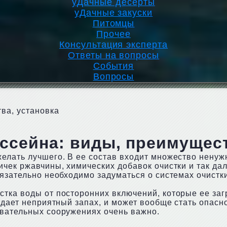
уДачные десерты
уДачные закуски
Питомцы
Прочее
Консультация эксперта
Ответы на вопросы
События
Вопросы
ва, установка
ссейна: виды, преимущест
елать лучшего. В ее состав входит множество нену
чек ржавчины, химических добавок очистки и так дал
бязательно необходимо задуматься о системах очист
тка воды от посторонних включений, которые ее заг
здает неприятный запах, и может вообще стать опасн
авательных сооружениях очень важно.