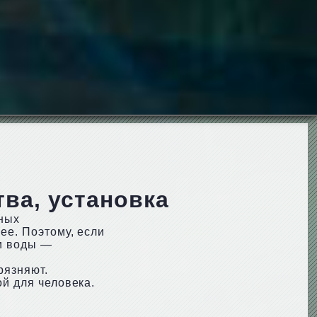
ва, установка
жных
ее. Поэтому, если
ки воды —
рязняют.
ой для человека.