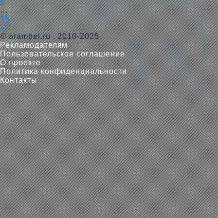
4
…
15
»
©
arambel.ru
, 2010-2025
Рекламодателям
Пользовательское соглашение
О проекте
Политика конфиденциальности
Контакты