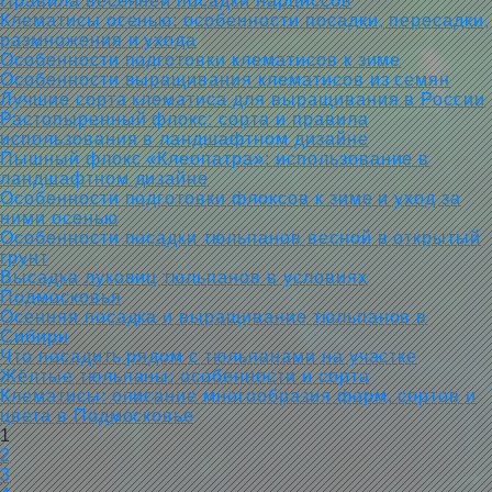
Правила весенней посадки нарциссов
Клематисы осенью: особенности посадки, пересадки,
размножения и ухода
Особенности подготовки клематисов к зиме
Особенности выращивания клематисов из семян
Лучшие сорта клематиса для выращивания в России
Растопыренный флокс: сорта и правила
использования в ландшафтном дизайне
Пышный флокс «Клеопатра»: использование в
ландшафтном дизайне
Особенности подготовки флоксов к зиме и уход за
ними осенью
Особенности посадки тюльпанов весной в открытый
грунт
Высадка луковиц тюльпанов в условиях
Подмосковья
Осенняя посадка и выращивание тюльпанов в
Сибири
Что посадить рядом с тюльпанами на участке
Жёлтые тюльпаны: особенности и сорта
Клематисы: описание многообразия форм, сортов и
цвета в Подмосковье
1
2
3