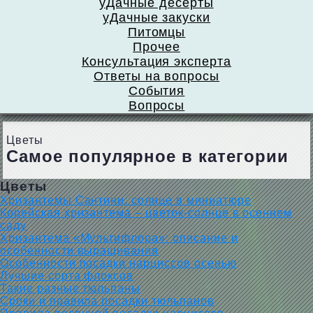
уДачные десерты
уДачные закуски
Питомцы
Прочее
Консультация эксперта
Ответы на вопросы
События
Вопросы
Цветы
Самое популярное в категории
Цветы
Хризантемы Сантини: солнце в миниатюре
Корейская хризантема – цветок-солнце в осеннем
саду
Хризантема «Мультифлора»: описание и
особенности выращивания
Особенности посадки нарциссов осенью
Лучшие сорта флоксов
Такие разные тюльпаны
Сроки и правила посадки тюльпанов