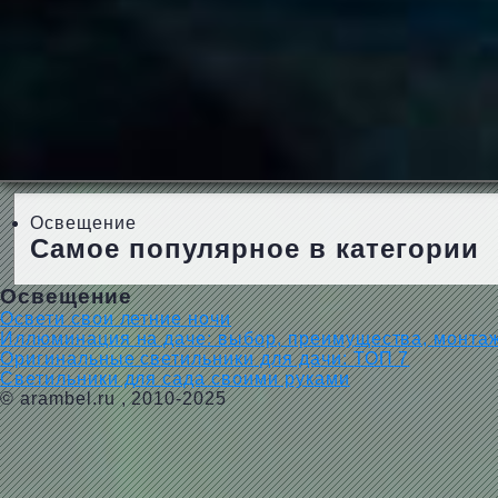
Освещение
Самое популярное в категории
Освещение
Освети свои летние ночи
Иллюминация на даче: выбор, преимущества, монта
Оригинальные светильники для дачи: ТОП 7
Светильники для сада своими руками
©
arambel.ru
, 2010-2025