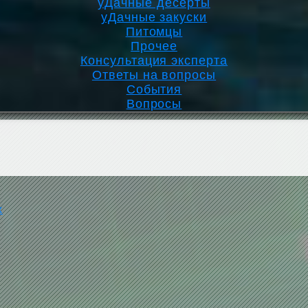
уДачные десерты
уДачные закуски
Питомцы
Прочее
Консультация эксперта
Ответы на вопросы
События
Вопросы
ж