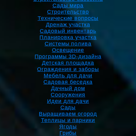
Сады мира
Строительство
Технические вопросы
Дренаж участка
Садовый инвентарь
Планировка участка
Системы полива
Освещение
Программы 3D-дизайна
Детская площадка
Ограждения и заборы
Мебель для дачи
Садовая беседка
Дачный дом
Сооружения
Идеи для дачи
Сады
Выращиваем огород
Теплицы и парники
Ягоды
Грибы