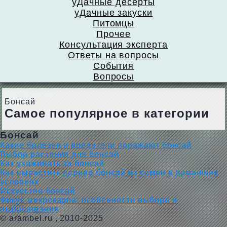
уДачные десерты
уДачные закуски
Питомцы
Прочее
Консультация эксперта
Ответы на вопросы
События
Вопросы
Бонсай
Самое популярное в категории
Бонсай
Какие болезни и вредители поражают бонсай
Выбор растения для бонсай
Как ухаживать за бонсай
Как вырастить дерево бонсай из семян в домашних
условиях
Искусство бонсай
Фикус микрокарпа: особенности выбора и
выращивания
©
arambel.ru
, 2010-2025