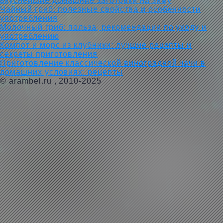
вкуснейшие домашние заготовки на зиму
Чайный гриб: полезные свойства и особенности
употребления
Молочный гриб: польза, рекомендации по уходу и
употреблению
Компот и морс из клубники: лучшие рецепты и
секреты приготовления
Приготовление классической виноградной чачи в
домашних условиях: рецепты
©
arambel.ru
, 2010-2025