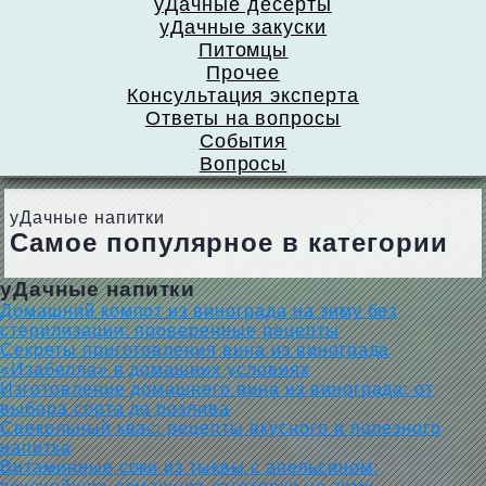
уДачные десерты
уДачные закуски
Питомцы
Прочее
Консультация эксперта
Ответы на вопросы
События
Вопросы
уДачные напитки
Самое популярное в категории
уДачные напитки
Домашний компот из винограда на зиму без
стерилизации: проверенные рецепты
Секреты приготовления вина из винограда
«Изабелла» в домашних условиях
Изготовление домашнего вина из винограда: от
выбора сорта до розлива
Свекольный квас: рецепты вкусного и полезного
напитка
Витаминные соки из тыквы с апельсином: