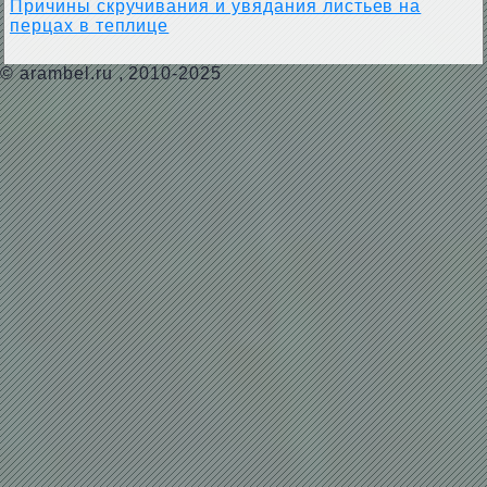
Причины скручивания и увядания листьев на
перцах в теплице
©
arambel.ru
, 2010-2025