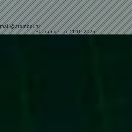
mail@arambel.ru
© arambel.ru, 2010-2025