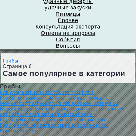
уДачные десерты
уДачные закуски
Питомцы
Прочее
Консультация эксперта
Ответы на вопросы
События
Вопросы
Грибы
Страница 6
Самое популярное в категории
Грибы
Как отыскать и приготовить трюфели
Грибы толкачики: где искать и как готовить
Можно ли употреблять в пищу грибы свинушки
Белый польский гриб: характеристика, полезные
свойства и варианты приготовления
Где искать гриб навозник и с чем его едят
Гриб валуй: характеристика и особенности
приготовления