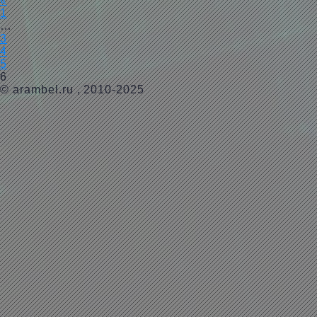
«
1
…
3
4
5
6
©
arambel.ru
, 2010-2025