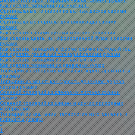
Делаем топиарий “парящая чашка” своими руками
Как сделать топиарий для мужчины
Оригинальные топиарии из ватных дисков своими
руками
Оригинальные перголы для винограда своими
руками
Как сделать своими руками морские топиарии
Как сделать цветы из гофрированной бумаги своими
руками
Как сделать топиарий в форме елочки на Новый год
Как сделать денежный топиарий своими руками
Как сделать топиарий из атласных лент
Как сделать топиарий из денежных купюр
Топиарии из отборных кофейных зерен: ароматно и
красиво
Топиарий из монет: как сделать денежное дерево
своими руками
Осенний топиарий из кленовых листьев своими
руками
Осенний топиарий из шишек и других природных
материалов
Топиарий из каштанов: технология изготовления и
варианты декора
«
1