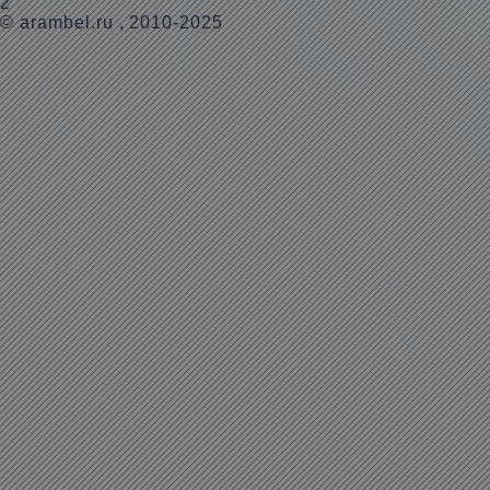
2
©
arambel.ru
, 2010-2025