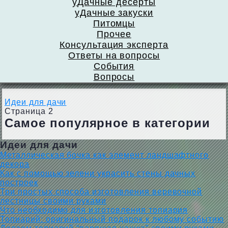
уДачные десерты
уДачные закуски
Питомцы
Прочее
Консультация эксперта
Ответы на вопросы
События
Вопросы
Идеи для дачи
Страница 2
Самое популярное в категории
Идеи для дачи
Металлическая бочка как элемент ландшафтного
декора
Как с помощью зелени украсить стены дачных
построек
Три простых способа изготовления веревочной
лестницы своими руками
Что необходимо для изготовления топиария
Топиарий: оригинальный подарок к любому событию