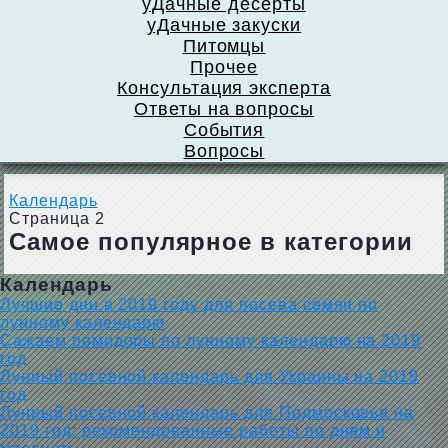
уДачные десерты
уДачные закуски
Питомцы
Прочее
Консультация эксперта
Ответы на вопросы
События
Вопросы
Календарь
Страница 2
Самое популярное в категории
Календарь
Лучшие дни в 2019 году для посева семян по
лунному календарю
Сажаем помидоры по лунному календарю на 2019
год
Лунный посевной календарь для Украины на 2019
год
Лунный посевной календарь для Подмосковья на
2019 год: рекомендованные работы по дням и