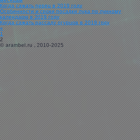
месяцам
Когда сажать перец в 2019 году
Особенности и сроки посадки лука по лунному
календарю в 2019 году
Когда сажать рассаду огурцов в 2019 году
«
1
2
©
arambel.ru
, 2010-2025