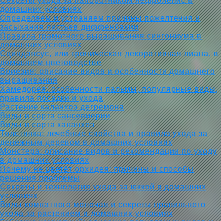
Секреты ухода за папоротником нефролепис в
домашних условиях
Определяем и устраняем причины пожелтения и
засыхания листьев диффенбахии
Правила грамотного выращивания сингониума в
домашних условиях
Сциндапсус, или тропическая декоративная лиана, в
домашнем цветоводстве
Вриезия: описание видов и особенности домашнего
выращивания
Хамедорея: особенности пальмы, популярные виды,
правила посадки и ухода
Растение каланхоэ дегремона
Виды и сорта сансевиерии
Виды и сорта каланхоэ
Толстянка: лечебные свойства и правила ухода за
денежным деревом в домашних условиях
Монстера: описание видов и рекомендации по уходу
в домашних условиях
Почему не цветёт орхидея: причины и способы
решения проблемы
Секреты и технология ухода за юккой в домашних
условиях
Виды комнатного молочая и секреты правильного
ухода за растением в домашних условиях