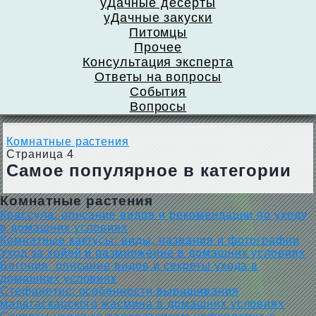
уДачные десерты
уДачные закуски
Питомцы
Прочее
Консультация эксперта
Ответы на вопросы
События
Вопросы
Комнатные растения
Страница 4
Самое популярное в категории
Комнатные растения
Крассула: описание видов и рекомендации по уходу
в домашних условиях
Комнатные кактусы: виды, названия и фотографии
Уход за хойей и размножение в домашних условиях
Бегония: описание видов и секреты ухода в
домашних условиях
Стефанотис: особенности выращивания
мадагаскарского жасмина в домашних условиях