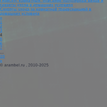
Гибискус комнатный: описание популярных видов и
секреты ухода в домашних условиях
Секреты ухода за комнатной традесканцией в
домашних условиях
«
1
2
3
4
5
6
7
…
10
»
©
arambel.ru
, 2010-2025