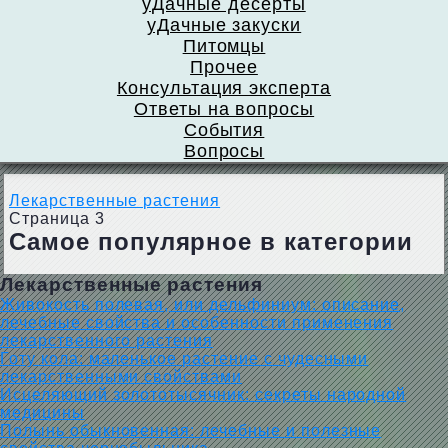
уДачные десерты
уДачные закуски
Питомцы
Прочее
Консультация эксперта
Ответы на вопросы
События
Вопросы
Лекарственные растения
Страница 3
Самое популярное в категории
Лекарственные растения
Живокость полевая, или дельфиниум: описание,
лечебные свойства и особенности применения
лекарственного растения
Готу кола: маленькое растение с чудесными
лекарственными свойствами
Исцеляющий золототысячник: секреты народной
медицины
Полынь обыкновенная: лечебные и полезные