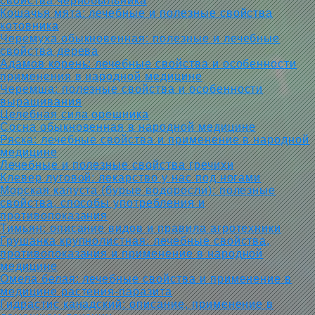
свойства чернобыльника
Кошачья мята: лечебные и полезные свойства
котовника
Черемуха обыкновенная: полезные и лечебные
свойства дерева
Адамов корень: лечебные свойства и особенности
применения в народной медицине
Черемша: полезные свойства и особенности
выращивания
Целебная сила орешника
Сосна обыкновенная в народной медицине
Ряска: лечебные свойства и применение в народной
медицине
Лечебные и полезные свойства гречихи
Клевер луговой: лекарство у нас под ногами
Морская капуста (бурые водоросли): полезные
свойства, способы употребления и
противопоказания
Тимьян: описание видов и правила агротехники
Грушанка крупнолистная: лечебные свойства,
противопоказания и применение в народной
медицине
Омела белая: лечебные свойства и применение в
медицине растения-паразита
Гидрастис канадский: описание, применение в