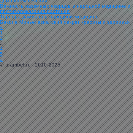
домашнем лечении
Важность наземных якорцов в народной медицине и
противопоказания растения
Тернера дамиана в народной медицине
Бакопа Монье: азиатский секрет красоты и здоровья
«
1
2
3
4
5
»
©
arambel.ru
, 2010-2025