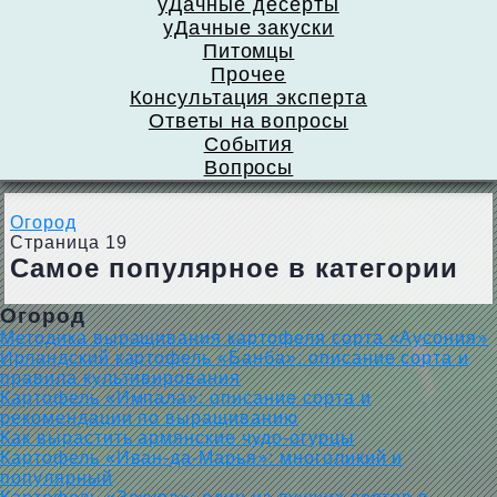
уДачные десерты
уДачные закуски
Питомцы
Прочее
Консультация эксперта
Ответы на вопросы
События
Вопросы
Огород
Страница 19
Самое популярное в категории
Огород
Методика выращивания картофеля сорта «Аусония»
Ирландский картофель «Банба»: описание сорта и
правила культивирования
Картофель «Импала»: описание сорта и
рекомендации по выращиванию
Как вырастить армянские чудо-огурцы
Картофель «Иван-да-Марья»: многоликий и
популярный