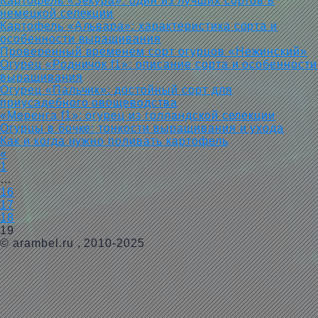
Картофель «Зекура»: один из лучших сортов в
немецкой селекции
Картофель «Альвара»: характеристика сорта и
особенности выращивания
Проверенный временем сорт огурцов «Нежинский»
Огурец «Родничок f1»: описание сорта и особенности
выращивания
Огурец «Пальчик»: достойный сорт для
приусадебного овощеводства
«Меренга f1»: огурец из голландской селекции
Огурцы в бочке: тонкости выращивания и ухода
Как и когда нужно поливать картофель
«
1
…
16
17
18
19
©
arambel.ru
, 2010-2025