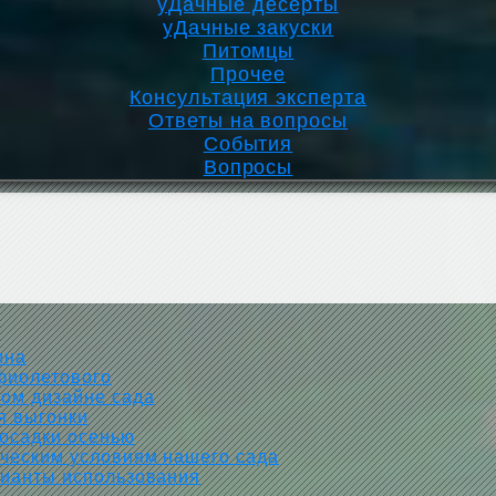
уДачные десерты
уДачные закуски
Питомцы
Прочее
Консультация эксперта
Ответы на вопросы
События
Вопросы
ина
 фиолетового
ом дизайне сада
я выгонки
посадки осенью
ческим условиям нашего сада
рианты использования