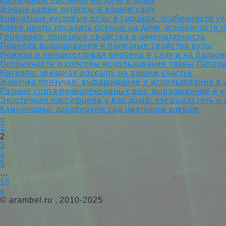
Ампельные растения на даче и дома
Живые камни литопсы в вашем саду
Комнатные кустовые розы в горшках: особенности у
Какие цветы посадить осенью на даче, особенности 
Горечавка: полезные свойства и декоративность
Правила выращивания и полезные свойства руты
Нежная и неприхотливая вербена в саду и на балкон
Особенности и способы использования травы Петров
Нигелла: звездная россыпь на вашем участке
Живучка ползучая: выращивание и использование в
Разные сорта почвопокровных роз: выращивание и у
Экзотичная пассифлора у вас дома: как вырастить и 
Камнеломка: декорируем сад цветущим ковром
«
1
2
3
4
5
…
15
»
©
arambel.ru
, 2010-2025