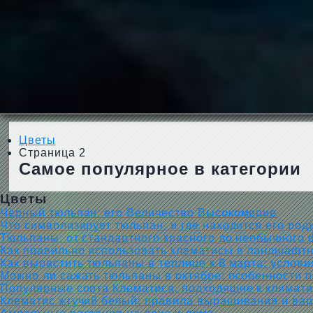
Цветы
Страница 2
Самое популярное в категории
Цветы
Чёрный тюльпан: его Величество Высокомерие
Что символизирует тюльпан, и где находится его род
Тюльпаны: от стандартного красного до необычного
Как правильно использовать клематисы в ландшафтн
Как вырастить тюльпаны в теплице к 8 марта: услови
Можно ли сажать тюльпаны в октябре: особенности 
Популярные сорта Клематиса, подходящие к климати
Клематис жгучий белый: правила выращивания и ва