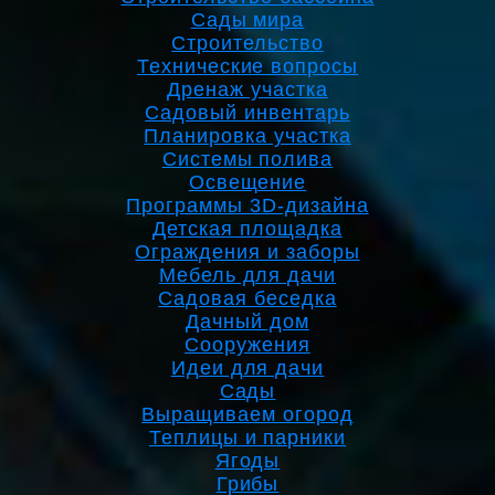
Сады мира
Строительство
Технические вопросы
Дренаж участка
Садовый инвентарь
Планировка участка
Системы полива
Освещение
Программы 3D-дизайна
Детская площадка
Ограждения и заборы
Мебель для дачи
Садовая беседка
Дачный дом
Сооружения
Идеи для дачи
Сады
Выращиваем огород
Теплицы и парники
Ягоды
Грибы