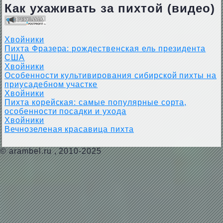
Как ухаживать за пихтой (видео)
Хвойники
Пихта Фразера: рождественская ель президента
США
Хвойники
Особенности культивирования сибирской пихты на
приусадебном участке
Хвойники
Пихта корейская: самые популярные сорта,
особенности посадки и ухода
Хвойники
Вечнозеленая красавица пихта
©
arambel.ru
, 2010-2025