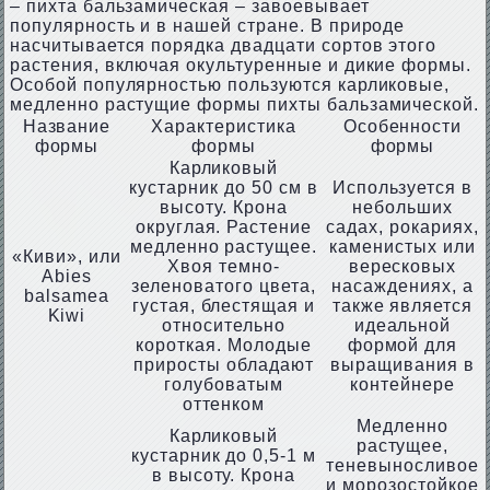
– пихта бальзамическая – завоевывает
популярность и в нашей стране. В природе
насчитывается порядка двадцати сортов этого
растения, включая окультуренные и дикие формы.
Особой популярностью пользуются карликовые,
медленно растущие формы пихты бальзамической.
Название
Характеристика
Особенности
формы
формы
формы
Карликовый
кустарник до 50 см в
Используется в
высоту. Крона
небольших
округлая. Растение
садах, рокариях,
медленно растущее.
каменистых или
«Киви», или
Хвоя темно-
вересковых
Abies
зеленоватого цвета,
насаждениях, а
balsamea
густая, блестящая и
также является
Kiwi
относительно
идеальной
короткая. Молодые
формой для
приросты обладают
выращивания в
голубоватым
контейнере
оттенком
Медленно
Карликовый
растущее,
кустарник до 0,5-1 м
теневыносливое
в высоту. Крона
и морозостойкое