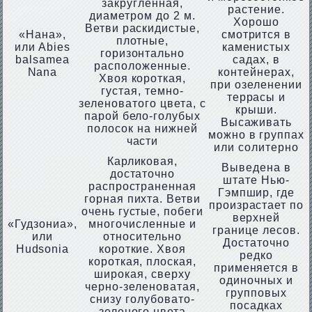
закругленная,
растение.
диаметром до 2 м.
Хорошо
Ветви раскидистые,
«Нана»,
смотрится в
плотные,
или Abies
каменистых
горизонтально
balsamea
садах, в
расположенные.
Nana
контейнерах,
Хвоя короткая,
при озеленении
густая, темно-
террасы и
зеленоватого цвета, с
крыши.
парой бело-голубых
Высаживать
полосок на нижней
можно в группах
части
или солитерно
Карликовая,
Выведена в
достаточно
штате Нью-
распространенная
Гэмпшир, где
горная пихта. Ветви
произрастает по
очень густые, побеги
верхней
«Гудзониа»,
многочисленные и
границе лесов.
или
относительно
Достаточно
Hudsonia
короткие. Хвоя
редко
короткая, плоская,
применяется в
широкая, сверху
одиночных и
черно-зеленоватая,
групповых
снизу голубовато-
посадках
зеленого цвета