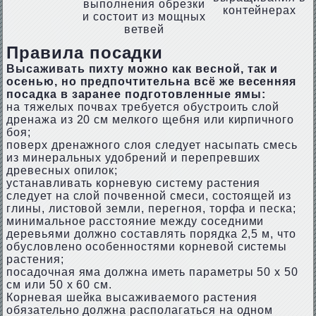
выполнения обрезки
контейнерах
и состоит из мощных
ветвей
Правила посадки
Высаживать пихту можно как весной, так и
осенью, но предпочтительна всё же весенняя
посадка в заранее подготовленные ямы:
на тяжелых почвах требуется обустроить слой
дренажа из 20 см мелкого щебня или кирпичного
боя;
поверх дренажного слоя следует насыпать смесь
из минеральных удобрений и перепревших
древесных опилок;
устанавливать корневую систему растения
следует на слой почвенной смеси, состоящей из
глины, листовой земли, перегноя, торфа и песка;
минимальное расстояние между соседними
деревьями должно составлять порядка 2,5 м, что
обусловлено особенностями корневой системы
растения;
посадочная яма должна иметь параметры 50 х 50
см или 50 х 60 см.
Корневая шейка высаживаемого растения
обязательно должна располагаться на одном