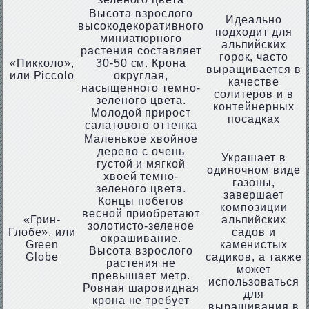
Высота взрослого
Идеально
высокодекоративного
подходит для
миниатюрного
альпийских
растения составляет
горок, часто
«Пикколо»,
30-50 см. Крона
выращивается в
или Piccolo
округлая,
качестве
насыщенного темно-
солитеров и в
зеленого цвета.
контейнерных
Молодой прирост
посадках
салатового оттенка
Маленькое хвойное
дерево с очень
Украшает в
густой и мягкой
одиночном виде
хвоей темно-
газоны,
зеленого цвета.
завершает
Концы побегов
композиции
весной приобретают
«Грин-
альпийских
золотисто-зеленое
Глобе», или
садов и
окрашивание.
Green
каменистых
Высота взрослого
Globe
садиков, а также
растения не
может
превышает метр.
использоваться
Ровная шаровидная
для
крона не требует
выращивания в