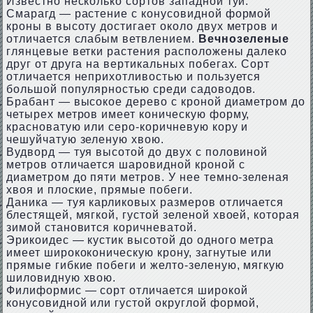
Известно несколько сортов западной туи:
Смарагд — растение с конусовидной формой
кроны в высоту достигает около двух метров и
отличается слабым ветвлением.
Вечнозеленые
глянцевые ветки растения расположены далеко
друг от друга на вертикальных побегах. Сорт
отличается неприхотливостью и пользуется
большой популярностью среди садоводов.
Брабант — высокое дерево с кроной диаметром до
четырех метров имеет коническую форму,
красноватую или серо-коричневую кору и
чешуйчатую зеленую хвою.
Вудворд — туя высотой до двух с половиной
метров отличается шаровидной кроной с
диаметром до пяти метров. У нее темно-зеленая
хвоя и плоские, прямые побеги.
Даника — туя карликовых размеров отличается
блестящей, мягкой, густой зеленой хвоей, которая
зимой становится коричневатой.
Эрикоидес — кустик высотой до одного метра
имеет ширококоническую крону, загнутые или
прямые гибкие побеги и желто-зеленую, мягкую
шиловидную хвою.
Филиформис — сорт отличается широкой
конусовидной или густой округлой формой,