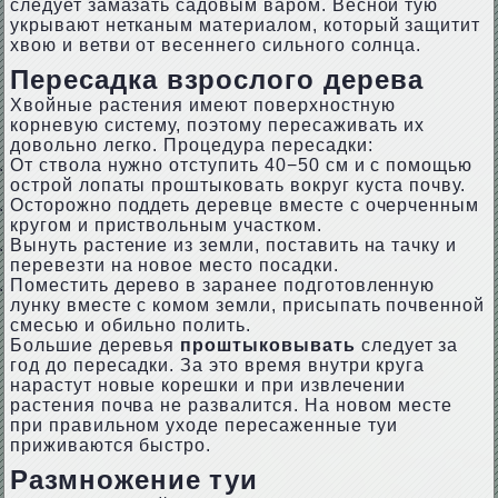
следует замазать садовым варом. Весной тую
укрывают нетканым материалом, который защитит
хвою и ветви от весеннего сильного солнца.
Пересадка взрослого дерева
Хвойные растения имеют поверхностную
корневую систему, поэтому пересаживать их
довольно легко. Процедура пересадки:
От ствола нужно отступить 40−50 см и с помощью
острой лопаты проштыковать вокруг куста почву.
Осторожно поддеть деревце вместе с очерченным
кругом и приствольным участком.
Вынуть растение из земли, поставить на тачку и
перевезти на новое место посадки.
Поместить дерево в заранее подготовленную
лунку вместе с комом земли, присыпать почвенной
смесью и обильно полить.
Большие деревья
проштыковывать
следует за
год до пересадки. За это время внутри круга
нарастут новые корешки и при извлечении
растения почва не развалится. На новом месте
при правильном уходе пересаженные туи
приживаются быстро.
Размножение туи