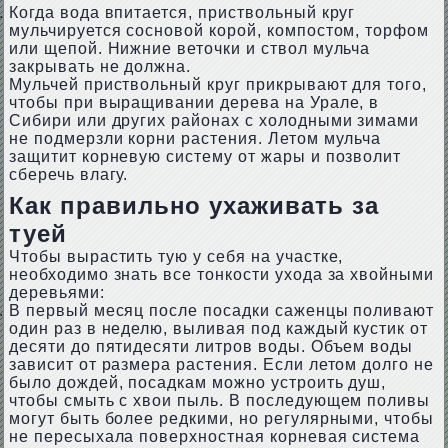
Когда вода впитается, приствольный круг
мульчируется сосновой корой, компостом, торфом
или щепой. Нижние веточки и ствол мульча
закрывать не должна.
Мульчей приствольный круг прикрывают для того,
чтобы при выращивании дерева на Урале, в
Сибири или других районах с холодными зимами
не подмерзли корни растения. Летом мульча
защитит корневую систему от жары и позволит
сберечь влагу.
Как правильно ухаживать за
туей
Чтобы вырастить тую у себя на участке,
необходимо знать все тонкости ухода за хвойными
деревьями:
В первый месяц после посадки саженцы поливают
один раз в неделю, выливая под каждый кустик от
десяти до пятидесяти литров воды. Объем воды
зависит от размера растения. Если летом долго не
было дождей, посадкам можно устроить душ,
чтобы смыть с хвои пыль. В последующем поливы
могут быть более редкими, но регулярными, чтобы
не пересыхала поверхностная корневая система