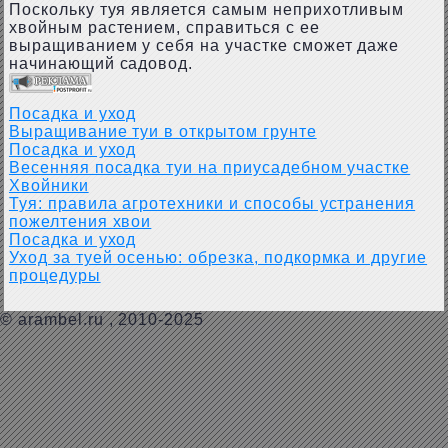
Поскольку туя является самым неприхотливым
хвойным растением, справиться с ее
выращиванием у себя на участке сможет даже
начинающий садовод.
Посадка и уход
Выращивание туи в открытом грунте
Посадка и уход
Весенняя посадка туи на приусадебном участке
Хвойники
Туя: правила агротехники и способы устранения
пожелтения хвои
Посадка и уход
Уход за туей осенью: обрезка, подкормка и другие
процедуры
©
arambel.ru
, 2010-2025