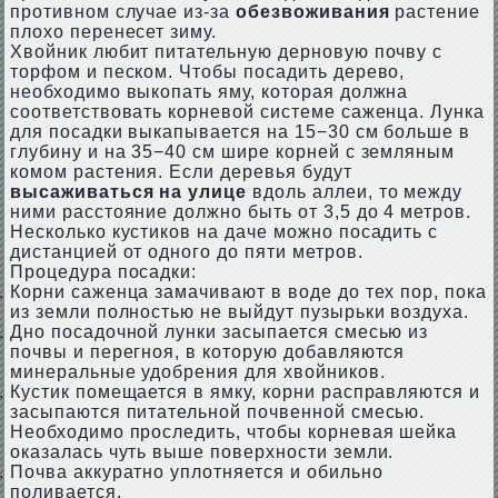
противном случае из-за
обезвоживания
растение
плохо перенесет зиму.
Хвойник любит питательную дерновую почву с
торфом и песком. Чтобы посадить дерево,
необходимо выкопать яму, которая должна
соответствовать корневой системе саженца. Лунка
для посадки выкапывается на 15−30 см больше в
глубину и на 35−40 см шире корней с земляным
комом растения. Если деревья будут
высаживаться на улице
вдоль аллеи, то между
ними расстояние должно быть от 3,5 до 4 метров.
Несколько кустиков на даче можно посадить с
дистанцией от одного до пяти метров.
Процедура посадки:
Корни саженца замачивают в воде до тех пор, пока
из земли полностью не выйдут пузырьки воздуха.
Дно посадочной лунки засыпается смесью из
почвы и перегноя, в которую добавляются
минеральные удобрения для хвойников.
Кустик помещается в ямку, корни расправляются и
засыпаются питательной почвенной смесью.
Необходимо проследить, чтобы корневая шейка
оказалась чуть выше поверхности земли.
Почва аккуратно уплотняется и обильно
поливается.