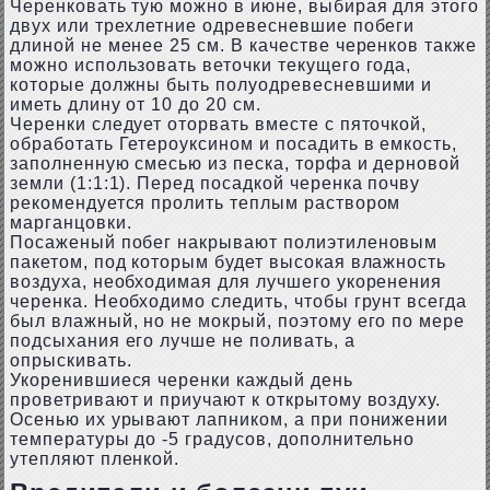
Черенковать тую можно в июне, выбирая для этого
двух или трехлетние одревесневшие побеги
длиной не менее 25 см. В качестве черенков также
можно использовать веточки текущего года,
которые должны быть полуодревесневшими и
иметь длину от 10 до 20 см.
Черенки следует оторвать вместе с пяточкой,
обработать Гетероуксином и посадить в емкость,
заполненную смесью из песка, торфа и дерновой
земли (1:1:1). Перед посадкой черенка почву
рекомендуется пролить теплым раствором
марганцовки.
Посаженый побег накрывают полиэтиленовым
пакетом, под которым будет высокая влажность
воздуха, необходимая для лучшего укоренения
черенка. Необходимо следить, чтобы грунт всегда
был влажный, но не мокрый, поэтому его по мере
подсыхания его лучше не поливать, а
опрыскивать.
Укоренившиеся черенки каждый день
проветривают и приучают к открытому воздуху.
Осенью их урывают лапником, а при понижении
температуры до -5 градусов, дополнительно
утепляют пленкой.