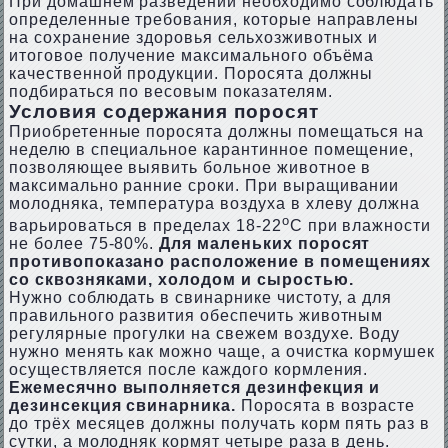
При домашнем разведении необходимо соблюдать
определенные требования, которые направлены
на сохранение здоровья сельхозживотных и
итоговое получение максимального объёма
качественной продукции. Поросята должны
подбираться по весовым показателям.
Условия содержания поросят
Приобретенные поросята должны помещаться на
неделю в специальное карантинное помещение,
позволяющее выявить больное животное в
максимально ранние сроки. При выращивании
молодняка, температура воздуха в хлеву должна
о
варьироваться в пределах 18-22
С при влажности
не более 75-80%.
Для маленьких поросят
противопоказано расположение в помещениях
со сквозняками, холодом и сыростью.
Нужно соблюдать в свинарнике чистоту, а для
правильного развития обеспечить животным
регулярные прогулки на свежем воздухе. Воду
нужно менять как можно чаще, а очистка кормушек
осуществляется после каждого кормления.
Ежемесячно выполняется дезинфекция и
дезинсекция свинарника.
Поросята в возрасте
до трёх месяцев должны получать корм пять раз в
сутки, а молодняк кормят четыре раза в день.