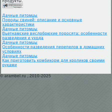
продукты.
Дачные питомцы
Породы свиней: описание и основные
характеристики
Дачные питомцы
Вьетнамские вислобрюхие поросята: особенности
разведения и ухода
Дачные питомцы
Особенности разведения перепелов в домашних
условиях
Дачные питомцы
Как приготовить комбикорм для кроликов своими
руками
©
arambel.ru
, 2010-2025