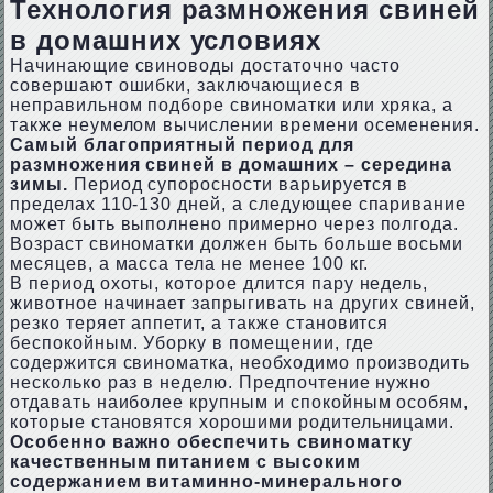
Технология размножения свиней
в домашних условиях
Начинающие свиноводы достаточно часто
совершают ошибки, заключающиеся в
неправильном подборе свиноматки или хряка, а
также неумелом вычислении времени осеменения.
Самый благоприятный период для
размножения свиней в домашних – середина
зимы.
Период супоросности варьируется в
пределах 110-130 дней, а следующее спаривание
может быть выполнено примерно через полгода.
Возраст свиноматки должен быть больше восьми
месяцев, а масса тела не менее 100 кг.
В период охоты, которое длится пару недель,
животное начинает запрыгивать на других свиней,
резко теряет аппетит, а также становится
беспокойным. Уборку в помещении, где
содержится свиноматка, необходимо производить
несколько раз в неделю. Предпочтение нужно
отдавать наиболее крупным и спокойным особям,
которые становятся хорошими родительницами.
Особенно важно обеспечить свиноматку
качественным питанием с высоким
содержанием витаминно-минерального