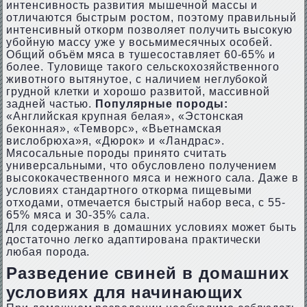
интенсивность развития мышечной массы и
отличаются быстрым ростом, поэтому правильный
интенсивный откорм позволяет получить высокую
убойную массу уже у восьмимесячных особей.
Общий объём мяса в тушесоставляет 60-65% и
более. Туловище такого сельскохозяйственного
животного вытянутое, с наличием неглубокой
грудной клетки и хорошо развитой, массивной
задней частью.
Популярные породы:
«Английская крупная белая», «Эстонская
беконная», «Темворс», «Вьетнамская
вислобрюха»я, «Дюрок» и «Ландрас».
Мясосальные породы принято считать
универсальными, что обусловлено получением
высококачественного мяса и нежного сала. Даже в
условиях стандартного откорма пищевыми
отходами, отмечается быстрый набор веса, с 55-
65% мяса и 30-35% сала.
Для содержания в домашних условиях может быть
достаточно легко адаптирована практически
любая порода.
Разведение свиней в домашних
условиях для начинающих