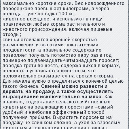
максимально короткие сроки. Вес новорожденного
поросенкане превышает килограмм, а через
полгода – уже порядка 100 кг;
животное всеядное, и используют в пищу
практически любые корма растительного и
животного происхождения, включая пищевые
отходы;
свиньи отличаются хорошей скоростью
размножения и высокими показателями
плодовитости, а правильное содержание
позволяет получать потомство пару раз в год
примерно по двенадцать-четырнадцать поросят;
порядка трети веществ, содержащихся в кормах,
полностью усваивается животным, что
положительно сказывается на сроках откорма.
Для начала нужно определиться с конечной целью
такого бизнеса.
Свиней можно развести и
держать на продажу, а также осуществлять
выращивание исключительно на мясо.
Как
правило, содержание сельскохозяйственных
животных на реализацию поросятами –самый
удобный и наиболее эффективный способ
получения прибыли. Вырастить поросёнка на
продажу не слишком сложно, а уход за взрослым
животным и технология получения свиньи с