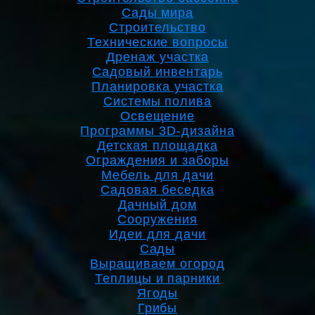
Сады мира
Строительство
Технические вопросы
Дренаж участка
Садовый инвентарь
Планировка участка
Системы полива
Освещение
Программы 3D-дизайна
Детская площадка
Ограждения и заборы
Мебель для дачи
Садовая беседка
Дачный дом
Сооружения
Идеи для дачи
Сады
Выращиваем огород
Теплицы и парники
Ягоды
Грибы