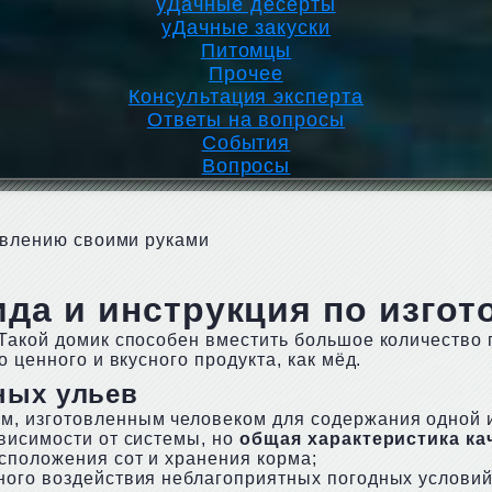
уДачные десерты
уДачные закуски
Питомцы
Прочее
Консультация эксперта
Ответы на вопросы
События
Вопросы
товлению своими руками
ида и инструкция по изго
Такой домик способен вместить большое количество п
 ценного и вкусного продукта, как мёд.
ных ульев
, изготовленным человеком для содержания одной и
висимости от системы, но
общая характеристика к
сположения сот и хранения корма;
ного воздействия неблагоприятных погодных условий