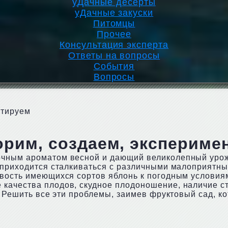
уДачные десерты
уДачные закуски
Питомцы
Прочее
Консультация эксперта
Ответы на вопросы
События
Вопросы
нтируем
орим, создаем, экспериме
очным ароматом весной и дающий великолепный урож
ю приходится сталкиваться с различными малоприятн
вость имеющихся сортов яблонь к погодным условия
качества плодов, скудное плодоношение, наличие с
. Решить все эти проблемы, заимев фруктовый сад, к