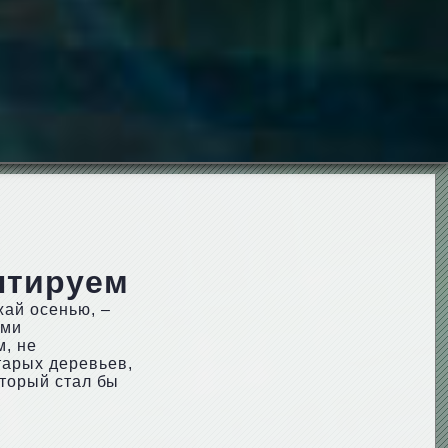
нтируем
ай осенью, –
ыми
м, не
тарых деревьев,
оторый стал бы