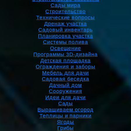
Сады мира
Строительство
Технические вопросы
Дренаж участка
Садовый инвентарь
Планировка участка
Системы полива
Освещение
Программы 3D-дизайна
Детская площадка
Ограждения и заборы
Мебель для дачи
Садовая беседка
Дачный дом
Сооружения
Идеи для дачи
Сады
Выращиваем огород
Теплицы и парники
Ягоды
Грибы