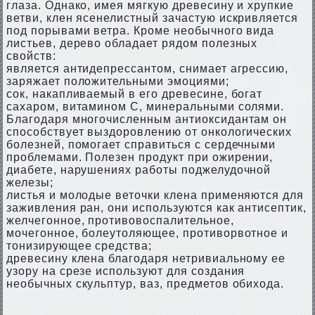
глаза. Однако, имея мягкую древесину и хрупкие
ветви, клен ясенелистный зачастую искривляется
под порывами ветра. Кроме необычного вида
листьев, дерево обладает рядом полезных
свойств:
является антидепрессантом, снимает агрессию,
заряжает положительными эмоциями;
сок, накапливаемый в его древесине, богат
сахаром, витамином С, минеральными солями.
Благодаря многочисленным антиоксидантам он
способствует выздоровлению от онкологических
болезней, помогает справиться с сердечными
проблемами. Полезен продукт при ожирении,
диабете, нарушениях работы поджелудочной
железы;
листья и молодые веточки клена применяются для
заживления ран, они используются как антисептик,
желчегонное, противовоспалительное,
мочегонное, болеутоляющее, противорвотное и
тонизирующее средства;
древесину клена благодаря нетривиальному ее
узору на срезе используют для создания
необычных скульптур, ваз, предметов обихода.