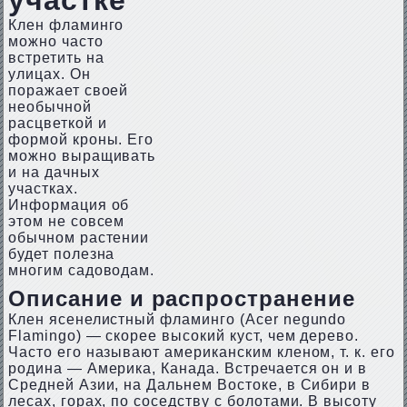
участке
Клен фламинго
можно часто
встретить на
улицах. Он
поражает своей
необычной
расцветкой и
формой кроны. Его
можно выращивать
и на дачных
участках.
Информация об
этом не совсем
обычном растении
будет полезна
многим садоводам.
Описание и распространение
Клен ясенелистный фламинго (Acer negundo
Flamingo) — скорее высокий куст, чем дерево.
Часто его называют американским кленом, т. к. его
родина — Америка, Канада. Встречается он и в
Средней Азии, на Дальнем Востоке, в Сибири в
лесах, горах, по соседству с болотами. В высоту