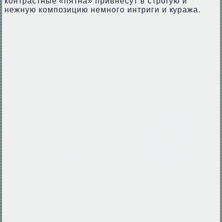
контрастные «пятна» привнесут в строгую и
нежную композицию немного интриги и куража.