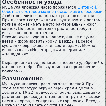
Особенности ухода
Мушмула японская часто поражается
щитовкой,
бороться с которой можно несколькими способами
.
Любит поселиться на ветках кустарников и тля.
При высоком содержании в грунте азота и частом
поливе может иметь место бактериальный ожог
корней. Во время цветения растение требует
искусственного опыления.
Рекомендуется удалять поврежденные и сухие
ветви и формировать крону. Дважды за сезон
кустарник опрыскивают инсектицидами. Можно
использовать «Инсегар», «Фитоверм» или
«Лепидоцид».
Выращивание предполагает внесение удобрений с
мая по сентябрь. Пользу приносят органические
подкормки.
Размножение
Мушмула японская размножается весной. При
этом температура окружающей среды должна
достигать 16-22 градусов. Сначала выращивание
растения происходит в теплице в грунте из смеси
песка и торфа, в специальных горшочках. Всходы
можно будет увидеть спустя 10 дней.