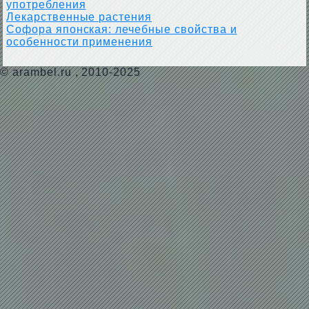
употребления
Лекарственные растения
Софора японская: лечебные свойства и
особенности применения
©
arambel.ru
, 2010-2025