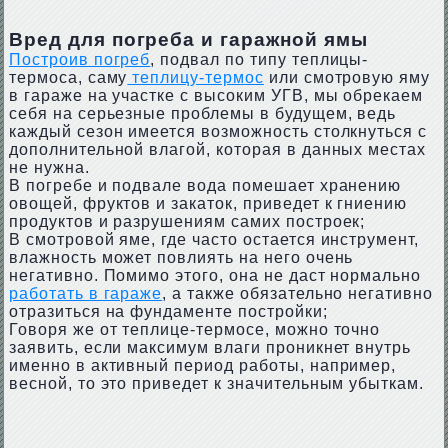
Вред для погреба и гаражной ямы
Построив погреб
, подвал по типу теплицы-
термоса, саму
теплицу-термос
или смотровую яму
в гараже на участке с высоким УГВ, мы обрекаем
себя на серьезные проблемы в будущем, ведь
каждый сезон имеется возможность столкнуться с
дополнительной влагой, которая в данных местах
не нужна.
В погребе и подвале вода помешает хранению
овощей, фруктов и закаток, приведет к гниению
продуктов и разрушениям самих построек;
В смотровой яме, где часто остается инструмент,
влажность может повлиять на него очень
негативно. Помимо этого, она не даст нормально
работать в гараже
, а также обязательно негативно
отразиться на фундаменте постройки;
Говоря же от теплице-термосе, можно точно
заявить, если максимум влаги проникнет внутрь
именно в активный период работы, например,
весной, то это приведет к значительным убыткам.