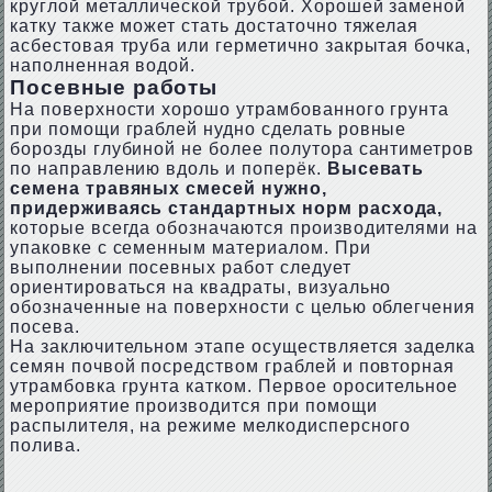
круглой металлической трубой. Хорошей заменой
катку также может стать достаточно тяжелая
асбестовая труба или герметично закрытая бочка,
наполненная водой.
Посевные работы
На поверхности хорошо утрамбованного грунта
при помощи граблей нудно сделать ровные
борозды глубиной не более полутора сантиметров
по направлению вдоль и поперёк.
Высевать
семена травяных смесей нужно,
придерживаясь стандартных норм расхода,
которые всегда обозначаются производителями на
упаковке с семенным материалом. При
выполнении посевных работ следует
ориентироваться на квадраты, визуально
обозначенные на поверхности с целью облегчения
посева.
На заключительном этапе осуществляется заделка
семян почвой посредством граблей и повторная
утрамбовка грунта катком. Первое оросительное
мероприятие производится при помощи
распылителя, на режиме мелкодисперсного
полива.