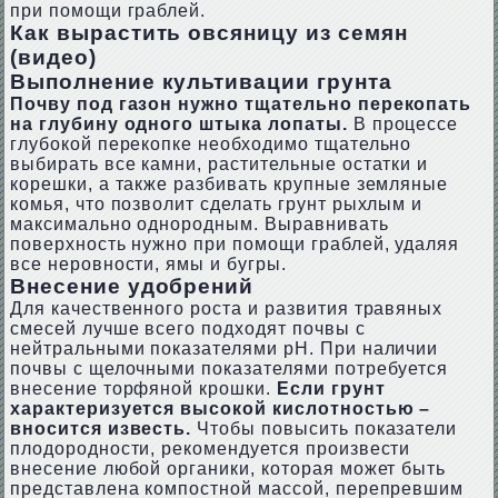
при помощи граблей.
Как вырастить овсяницу из семян
(видео)
Выполнение культивации грунта
Почву под газон нужно тщательно перекопать
на глубину одного штыка лопаты.
В процессе
глубокой перекопке необходимо тщательно
выбирать все камни, растительные остатки и
корешки, а также разбивать крупные земляные
комья, что позволит сделать грунт рыхлым и
максимально однородным. Выравнивать
поверхность нужно при помощи граблей, удаляя
все неровности, ямы и бугры.
Внесение удобрений
Для качественного роста и развития травяных
смесей лучше всего подходят почвы с
нейтральными показателями рН. При наличии
почвы с щелочными показателями потребуется
внесение торфяной крошки.
Если грунт
характеризуется высокой кислотностью –
вносится известь.
Чтобы повысить показатели
плодородности, рекомендуется произвести
внесение любой органики, которая может быть
представлена компостной массой, перепревшим