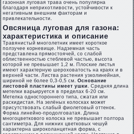
газонная луговая трава очень популярна
благодаря неприхотливости, устойчивости к
негативным внешним факторам и
привлекательности.
Овсяница луговая для газона:
характеристика и описание
Травянистый многолетник имеет короткое
ползучее корневище. Надземная часть
представлена прямостоячей, со слабой
облиственностью стеблевой частью, высота
которой не превышает 1,2 м. Плоские листья
имеют характерную шероховатость на краях и в
верхней части. Листва растения узколинейная,
шириной не более 0,3-0,5 см.
Основание
листовой пластины имеет ушки
. Средняя длина
метелки варьируется в пределах 6-20 см.
Метелка одностороннего типа, сжатая или
раскидистая. На зелёных колосках может
присутствовать слабый фиолетовый оттенок.
Форма линейно-продолговатая. Длина
многоцветкового колоска не превышает полтора
сантиметра. Для нижних цветковых чешуй
характерна широколанцетная форма, с