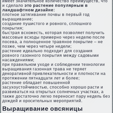
имеет значительное количество преимуществ, что
и сделало
это растение популярным в
ландшафтном дизайне:
плотное затягивание почвы в первый год
выращивание;
создание пушистого и ровного, сплошного
покрытия;
быстрая всхожесть, которая позволяет получить
массовые всходы примерно через неделю после
посева, а полноценное травяное покрытие – не
позже, чем через четыре недели;
растение идеально подходит для создания
ровного газонного покрытия между садовыми
насаждениями;
при правильном уходе и соблюдении технологии
выращивания газонная трава не теряет
декоративной привлекательности и плотности на
протяжении пятнадцати лет и более;
растение обладает повышенной
засухоустойчивостью, способно хорошо расти и
развиваться на открытых солнечных участках, а
также достаточно легко переносит пару недель без
дождей и оросительных мероприятий.
Выращивание овсяницы