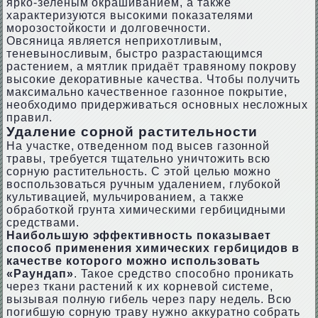
ярко-зеленым окрашиванием, а также
характеризуются высокими показателями
морозостойкости и долговечности.
Овсяница является неприхотливым,
теневыносливым, быстро разрастающимся
растением, а мятлик придаёт травяному покрову
высокие декоративные качества. Чтобы получить
максимально качественное газонное покрытие,
необходимо придерживаться основных несложных
правил.
Удаление сорной растительности
На участке, отведенном под высев газонной
травы, требуется тщательно уничтожить всю
сорную растительность. С этой целью можно
воспользоваться ручным удалением, глубокой
культивацией, мульчированием, а также
обработкой грунта химическими гербицидными
средствами.
Наибольшую эффективность показывает
способ применения химических гербицидов в
качестве которого можно использовать
«Раундап»
. Такое средство способно проникать
через ткани растений к их корневой системе,
вызывая полную гибель через пару недель. Всю
погибшую сорную траву нужно аккуратно собрать