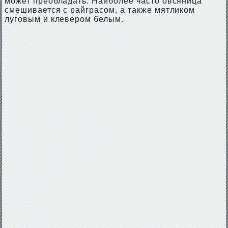
может преобладать. Наиболее часто овсяница
смешивается с райграсом, а также мятликом
луговым и клевером белым.