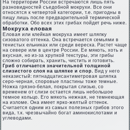
На территории России встречаются лишь пять
разновидностей съедобной мокрухи. Все они
относятся к четвертой категории, т.е. пригодны в
пищу лишь после предварительной термической
обработки. Обо всех этих грибах пойдет речь ниже.
Мокруха еловая
Еловая или клейкая мокруха имеет шляпку
сизоватого оттенка. Она встречается семьями в
тенистых ельниках или среди вереска. Растет чаще
на севере или в центре России. Ее мякоть, хоть и
вкусная, но из-за хрупкой текстуры, эти грибы
сложно собирать, хранить, чистить и готовить.
Гриб отличается значительной толщиной
слизистого слоя на шляпке и спор.
Вид у него
неказистый: пятнадцатисантиметровая шляпка
серо-черная, споровые пластины тоже темные.
Ножка грязно-белая, покрытая слизью, со
временем от слизи остается лишь небольшое
темное кольцо. Его мякоть нежная, не темнеющая
на изломе. Она имеет ярко-желтый оттенок.
Считается одним из самых полезных грибов этого
вида, т.к. чрезвычайно богат аминокислотами и
углеводами.