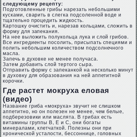
следующему рецепту:
Подготовленные грибы нарезать небольшими
кусками, сварить в слегка подсоленной воде и
тщательно процедить жидкость.
Картошку очистить и, нарезав кольцами, сложить в
форму для запекания.
На нее выложить полукольца лука и слой грибов.
Все ингредиенты посолить, присыпать специями и
полить небольшим количеством подсолнечного
масла.
Запечь в духовке не менее получаса.
Затем добавить слой тертого сыра.
Отправить форму с запеканкой на несколько минут
в духовку для образования на ней аппетитной
корочки.
Где растет мокруха еловая
(видео)
Название гриба «мокруха» звучит не слишком
аппетитно, но он полезен не менее, чем белые,
подберезовики или маслята. В грибах есть
витамины группы В, Е и С, они богаты
минералами, клетчаткой. Полезны они при
хронической усталости, бессоннице, головных