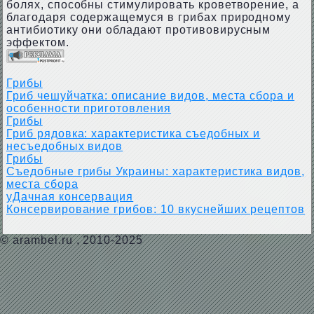
болях, способны стимулировать кроветворение, а
благодаря содержащемуся в грибах природному
антибиотику они обладают противовирусным
эффектом.
Грибы
Гриб чешуйчатка: описание видов, места сбора и
особенности приготовления
Грибы
Гриб рядовка: характеристика съедобных и
несъедобных видов
Грибы
Съедобные грибы Украины: характеристика видов,
места сбора
уДачная консервация
Консервирование грибов: 10 вкуснейших рецептов
©
arambel.ru
, 2010-2025