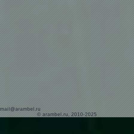
mail@arambel.ru
© arambel.ru, 2010-2025