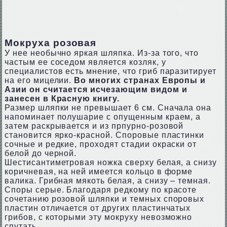
Мокруха розовая
У нее необычно яркая шляпка. Из-за того, что
частым ее соседом является козляк, у
специалистов есть мнение, что гриб паразитирует
на его мицелии.
Во многих странах Европы и
Азии он считается исчезающим видом и
занесен в Красную книгу.
Размер шляпки не превышает 6 см. Сначала она
напоминает полушарие с опущенным краем, а
затем раскрывается и из прпурно-розовой
становится ярко-красной. Споровые пластинки
сочные и редкие, проходят стадии окраски от
белой до черной.
Шестисантиметровая ножка сверху белая, а снизу
коричневая, на ней имеется кольцо в форме
валика. Грибная мякоть белая, а снизу – темная.
Споры серые. Благодаря редкому по красоте
сочетанию розовой шляпки и темных споровых
пластин отличается от других пластинчатых
грибов, с которыми эту мокруху невозможно
спутать.