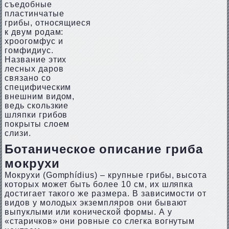
съедобные
пластинчатые
грибы, относящиеся
к двум родам:
хроогомфус и
гомфидиус.
Название этих
лесных даров
связано со
специфическим
внешним видом,
ведь скользкие
шляпки грибов
покрыты слоем
слизи.
Ботаническое описание гриба
мокрухи
Мокрухи (Gomphídius) – крупные грибы, высота
которых может быть более 10 см, их шляпка
достигает такого же размера. В зависимости от
видов у молодых экземпляров они бывают
выпуклыми или конической формы. А у
«старичков» они ровные со слегка вогнутым