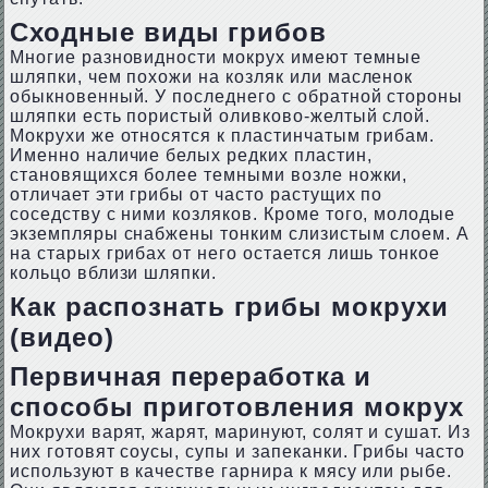
Сходные виды грибов
Многие разновидности мокрух имеют темные
шляпки, чем похожи на козляк или масленок
обыкновенный. У последнего с обратной стороны
шляпки есть пористый оливково-желтый слой.
Мокрухи же относятся к пластинчатым грибам.
Именно наличие белых редких пластин,
становящихся более темными возле ножки,
отличает эти грибы от часто растущих по
соседству с ними козляков. Кроме того, молодые
экземпляры снабжены тонким слизистым слоем. А
на старых грибах от него остается лишь тонкое
кольцо вблизи шляпки.
Как распознать грибы мокрухи
(видео)
Первичная переработка и
способы приготовления мокрух
Мокрухи варят, жарят, маринуют, солят и сушат. Из
них готовят соусы, супы и запеканки. Грибы часто
используют в качестве гарнира к мясу или рыбе.