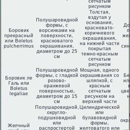
сетчатым
рисунком
Толстая,
вздутая у
Полушаровидной
основания,
формы, с
До
красновато-
Боровик
ворсинками на
п
коричневого
прекрасный
поверхности,
же
окрашивания,
или Boletus
красноватого
на нижней части
pulcherrimus
окрашивания,
си
покрытая
диаметром до 25
темно-красным
см
сетчатым
рисунком
Полушаровидной
Мощная, одного
формы, с гладкой
окрашивания со
Бе
Боровик ле
розово-
шляпкой, с
ил
Галь или
оранжевой
красным
Boletus
поверхностью,
сетчатым
цве
legaliae
диаметром до 15
рисунком на
н
см
верхней части
Полушаровидной,
Цилиндрической
округло-
или
подушковидной
булавовидной
окр
или
формы,
Желчный
распростертой
желтоватого или