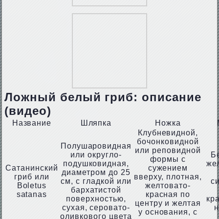
Ложный белый гриб: описание
(видео)
Название
Шляпка
Ножка
Клубневидной,
бочонковидной
Полушаровидная
или реповидной
или округло-
Б
формы с
подушковидная,
же
Сатанинский
сужением
диаметром до 25
гриб или
вверху, плотная,
см, с гладкой или
с
Boletus
желтовато-
бархатистой
satanas
красная по
поверхностью,
кр
центру и желтая
сухая, серовато-
н
у основания, с
оливкового цвета