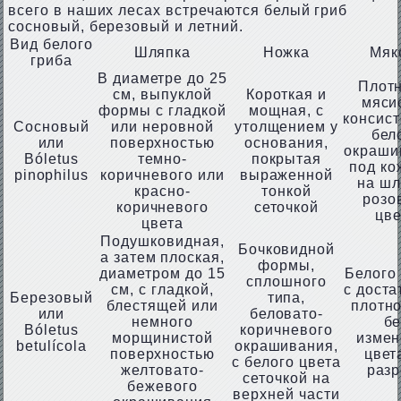
всего в наших лесах встречаются белый гриб
сосновый, березовый и летний.
Вид белого
Шляпка
Ножка
Мяк
гриба
В диаметре до 25
Плотн
см, выпуклой
Короткая и
мяси
формы с гладкой
мощная, с
консист
Сосновый
или неровной
утолщением у
бел
или
поверхностью
основания,
окраши
Bóletus
темно-
покрытая
под ко
pinophilus
коричневого или
выраженной
на шл
красно-
тонкой
розо
коричневого
сеточкой
цве
цвета
Подушковидная,
Бочковидной
а затем плоская,
формы,
диаметром до 15
Белого 
сплошного
см, с гладкой,
с доста
Березовый
типа,
блестящей или
плотно
или
беловато-
немного
бе
Bóletus
коричневого
морщинистой
измен
betulícola
окрашивания,
поверхностью
цвет
с белого цвета
желтовато-
разр
сеточкой на
бежевого
верхней части