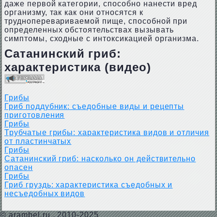
даже первой категории, способно нанести вред
организму, так как они относятся к
трудноперевариваемой пище, способной при
определенных обстоятельствах вызывать
симптомы, сходные с интоксикацией организма.
Сатанинский гриб:
характеристика (видео)
Грибы
Гриб поддубник: съедобные виды и рецепты
приготовления
Грибы
Трубчатые грибы: характеристика видов и отличия
от пластинчатых
Грибы
Сатанинский гриб: насколько он действительно
опасен
Грибы
Гриб груздь: характеристика съедобных и
несъедобных видов
©
arambel.ru
, 2010-2025