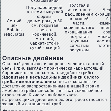
окрашивания
Толстая и
Полушаровидной,
мясистая, с
Бел
а затем выпуклой
расширением
окраши
формы,
в нижней
бе
Летний
диаметром до 30
части,
измен
или
см, покрытая
коричневатого
цвет
Boletus
светло-
окрашивания,
сре
reticulatus
коричневой,
покрытая
мясист
матовой,
крупным
достат
бархатистой и
сетчатым
плотн
сухой кожицей
рисунком
Опасные двойники
Опасный для жизни и здоровья человека ложный
белый гриб выглядит практически как настоящий
боровик и очень похож на съедобные грибы.
Ядовитые и несъедобные двойники белого
гриба немногочисленны
, но эти коварные и
достаточно распространенные в нашей стране
лжебелые грибы способны вызвать сильнейшее
отравление. К числу наиболее часто
встречающихся двойников белого гриба относятся
желчный и сатанинский гриб.