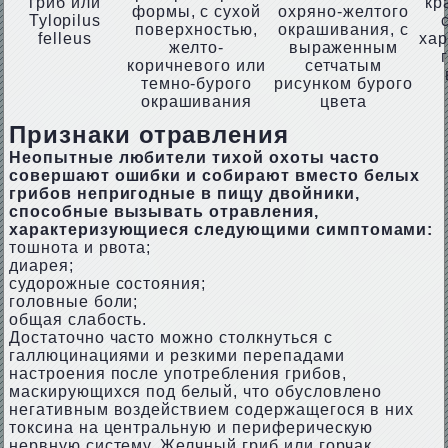
гриб или
кр
формы, с сухой
охряно-желтого
Tylopilus
поверхностью,
окрашивания, с
felleus
ха
желто-
выраженным
коричневого или
сетчатым
темно-бурого
рисунком бурого
окрашивания
цвета
Признаки отравления
Неопытные любители тихой охоты часто
совершают ошибки и собирают вместо белых
грибов непригодные в пищу двойники,
способные вызывать отравления,
характеризующиеся следующими симптомами:
тошнота и рвота;
диарея;
судорожные состояния;
головные боли;
общая слабость.
Достаточно часто можно столкнуться с
галлюцинациями и резкими перепадами
настроения после употребления грибов,
маскирующихся под белый, что обусловлено
негативным воздействием содержащегося в них
токсина на центральную и периферическую
нервную систему. Желчный гриб или горчак