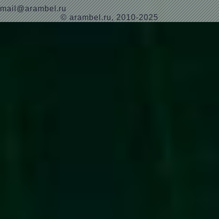
mail@arambel.ru
© arambel.ru, 2010-2025