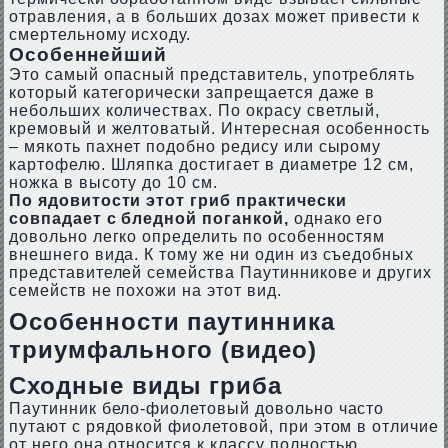
отравления, а в больших дозах может привести к
смертельному исходу.
Особеннейший
Это самый опасный представитель, употреблять
который категорически запрещается даже в
небольших количествах. По окрасу светлый,
кремовый и желтоватый. Интересная особенность
– мякоть пахнет подобно редису или сырому
картофелю. Шляпка достигает в диаметре 12 см,
ножка в высоту до 10 см.
По ядовитости этот гриб практически
совпадает с бледной поганкой,
однако его
довольно легко определить по особенностям
внешнего вида. К тому же ни один из съедобных
представителей семейства Паутинникове и других
семейств не похожи на этот вид.
Особенности паутинника
триумфального (видео)
Сходные виды гриба
Паутинник бело-фиолетовый довольно часто
путают с рядовкой фиолетовой, при этом в отличие
от него она относится к классу полностью