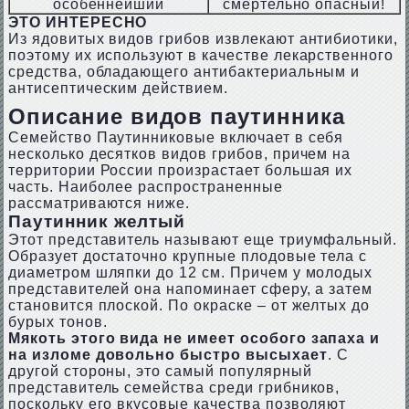
особеннейший
смертельно опасный!
ЭТО ИНТЕРЕСНО
Из ядовитых видов грибов извлекают антибиотики,
поэтому их используют в качестве лекарственного
средства, обладающего антибактериальным и
антисептическим действием.
Описание видов паутинника
Семейство Паутинниковые включает в себя
несколько десятков видов грибов, причем на
территории России произрастает большая их
часть. Наиболее распространенные
рассматриваются ниже.
Паутинник желтый
Этот представитель называют еще триумфальный.
Образует достаточно крупные плодовые тела с
диаметром шляпки до 12 см. Причем у молодых
представителей она напоминает сферу, а затем
становится плоской. По окраске – от желтых до
бурых тонов.
Мякоть этого вида не имеет особого запаха и
на изломе довольно быстро высыхает
. С
другой стороны, это самый популярный
представитель семейства среди грибников,
поскольку его вкусовые качества позволяют