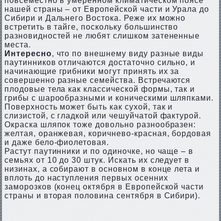
повсеместно в умеренном климатическом поясе
нашей страны – от Европейской части и Урала до
Сибири и Дальнего Востока. Реже их можно
встретить в тайге, поскольку большинство
разновидностей не любят слишком затененные
места.
Интересно
, что по внешнему виду разные виды
паутинников отличаются достаточно сильно, и
начинающие грибники могут принять их за
совершенно разные семейства. Встречаются
плодовые тела как классической формы, так и
грибы с шарообразными и коническими шляпками.
Поверхность может быть как сухой, так и
слизистой, с гладкой или чешуйчатой фактурой.
Окраска шляпок тоже довольно разнообразен:
желтая, оранжевая, коричнево-красная, бордовая
и даже бело-фиолетовая.
Растут паутинники и по одиночке, но чаще – в
семьях от 10 до 30 штук. Искать их следует в
низинах, а собирают в основном в конце лета и
вплоть до наступления первых осенних
заморозков (конец октября в Европейской части
страны и вторая половина сентября в Сибири).