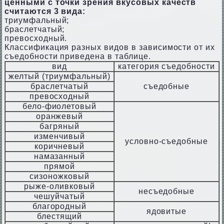
ценными с точки зрения вкусовых качеств
считаются 3 вида:
триумфальный;
браслетчатый;
превосходный.
Классификация разных видов в зависимости от их
съедобности приведена в таблице.
вид
категория съедобности
желтый (триумфальный)
браслетчатый
съедобные
превосходный
бело-фиолетовый
оранжевый
багряный
изменчивый
условно-съедобные
коричневый
намазанный
прямой
сизоножковый
рыже-оливковый
несъедобные
чешуйчатый
благородный
ядовитые
блестящий