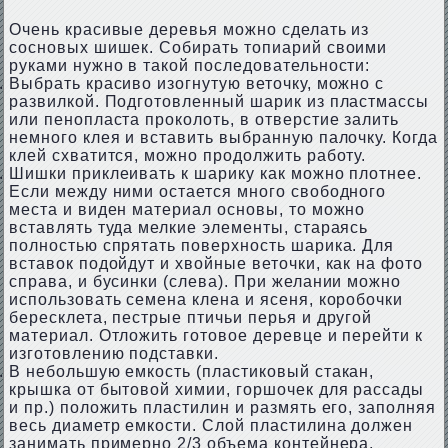
Очень красивые деревья можно сделать из
сосновых шишек. Собирать топиарий своими
руками нужно в такой последовательности:
Выбрать красиво изогнутую веточку, можно с
развилкой. Подготовленный шарик из пластмассы
или пенопласта проколоть, в отверстие залить
немного клея и вставить выбранную палочку. Когда
клей схватится, можно продолжить работу.
Шишки приклеивать к шарику как можно плотнее.
Если между ними остается много свободного
места и виден материал основы, то можно
вставлять туда мелкие элементы, стараясь
полностью спрятать поверхность шарика. Для
вставок подойдут и хвойные веточки, как на фото
справа, и бусинки (слева). При желании можно
использовать семена клена и ясеня, коробочки
бересклета, пестрые птичьи перья и другой
материал. Отложить готовое деревце и перейти к
изготовлению подставки.
В небольшую емкость (пластиковый стакан,
крышка от бытовой химии, горшочек для рассады
и пр.) положить пластилин и размять его, заполняя
весь диаметр емкости. Слой пластилина должен
занимать примерно 2/3 объема контейнера.