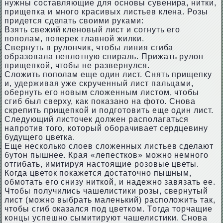
нужны составляющие для основы сувенира, нитки,
прищепка и много красивых листьев клена. Розы
придется сделать своими руками:
Взять свежий кленовый лист и согнуть его
пополам, поперек главной жилки.
Свернуть в рулончик, чтобы линия сгиба
образовала неплотную спираль. Прижать рулон
прищепкой, чтобы не развернулся.
Сложить пополам еще один лист. Снять прищепку
и, удерживая уже скрученный лист пальцами,
обернуть его новым сложенным листом, чтобы
сгиб был сверху, как показано на фото. Снова
скрепить прищепкой и подготовить еще один лист.
Следующий листочек должен располагаться
напротив того, который оборачивает сердцевину
будущего цветка.
Еще несколько слоев сложенных листьев сделают
бутон пышнее. Края «лепестков» можно немного
отгибать, имитируя настоящие розовые цветы.
Когда цветок покажется достаточно пышным,
обмотать его снизу ниткой, и надежно завязать ее.
Чтобы получились чашелистики розы, свернутый
лист (можно выбрать маленький) расположить так,
чтобы сгиб оказался под цветком. Тогда торчащие
концы успешно сымитируют чашелистики. Снова