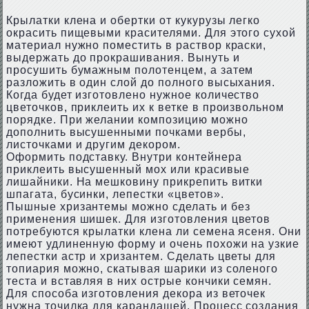
Крылатки клена и обертки от кукурузы легко
окрасить пищевыми красителями. Для этого сухой
материал нужно поместить в раствор краски,
выдержать до прокрашивания. Вынуть и
просушить бумажным полотенцем, а затем
разложить в один слой до полного высыхания.
Когда будет изготовлено нужное количество
цветочков, приклеить их к ветке в произвольном
порядке. При желании композицию можно
дополнить высушенными почками вербы,
листочками и другим декором.
Оформить подставку. Внутри контейнера
приклеить высушенный мох или красивые
лишайники. На мешковину прикрепить витки
шпагата, бусинки, лепестки «цветов».
Пышные хризантемы можно сделать и без
применения шишек. Для изготовления цветов
потребуются крылатки клена ли семена ясеня. Они
имеют удлиненную форму и очень похожи на узкие
лепестки астр и хризантем. Сделать цветы для
топиария можно, скатывая шарики из соленого
теста и вставляя в них острые кончики семян.
Для способа изготовления декора из веточек
нужна точилка для карандашей. Процесс создания