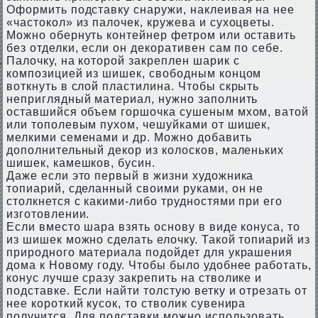
Оформить подставку снаружи, наклеивая на нее
«частокол» из палочек, кружева и сухоцветы.
Можно обернуть контейнер фетром или оставить
без отделки, если он декоративен сам по себе.
Палочку, на которой закреплен шарик с
композицией из шишек, свободным концом
воткнуть в слой пластилина. Чтобы скрыть
неприглядный материал, нужно заполнить
оставшийся объем горшочка сушеным мхом, ватой
или тополевым пухом, чешуйками от шишек,
мелкими семенами и др. Можно добавить
дополнительный декор из колосков, маленьких
шишек, камешков, бусин.
Даже если это первый в жизни художника
топиарий, сделанный своими руками, он не
столкнется с какими-либо трудностями при его
изготовлении.
Если вместо шара взять основу в виде конуса, то
из шишек можно сделать елочку. Такой топиарий из
природного материала подойдет для украшения
дома к Новому году. Чтобы было удобнее работать,
конус лучше сразу закрепить на стволике и
подставке. Если найти толстую ветку и отрезать от
нее короткий кусок, то стволик сувенира
получится. Для подставки можно использовать