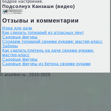
бодрое настроение.
Подсолнух Канзаши (видео)
Отзывы и комментарии
Идеи для дачи
Как сделать топиарий из атласных лент
Садовые фигуры
Создаем топиарий своими руками: мастер-класс
Заборы
Как сделать плетень на даче своими руками:
мастер-класс
Садовые фигуры
Садовые фигуры из бетона своими руками
©
arambel.ru
, 2010-2025