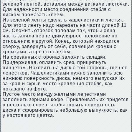
зеленой лентой, вставляя между витками листочки.
Для надежности место соединения стебля с
диском промазать клеем.
Из зеленой ленты сделать чашелистики и листья.
Для этого ленту надо нарезать на части длиной 11
см. Сложить отрезок пополам так, чтобы одна
часть заняла перпендикулярное положение по
отношению к другой. Конец, который находится
сверху, завернуть от себя, совмещая кромки с
кромками, а срез со срезом.
На срезанных сторонах заложить складки.
Придерживая, оплавить срез, прищипнуть
пинцетом. Наклеить на диск с той стороны, где нет
лепестков. Чашелистиками нужно заполнить всю
нижнюю поверхность диска, немного выпуская их
за края и скрыв место крепления стебля, как
показано на фото.
Пустое место между желтыми лепестками
заполнить зернами кофе. Приклеивать их придется
в несколько слоев, чтобы скрыть поверхность
диска и сформировать небольшую выпуклость, как
у настоящего цветка.