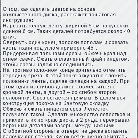
О том, как сделать цветок на основе
компьютерного диска, расскажет пошаговая
инструкция:
Нарезать желтую ленту шириной 5 см на кусочки
длиной 6 см. Таких деталей потребуется около 40
штук.
Свернуть один конец полоски пополам и срезать
часть ткани под углом примерно 45°.
Придерживая пальцами срезы, обжечь края над
огнем свечи. Сжать оплавленный край пинцетом,
чтобы срезы надежно соединились.
На противоположном конце зрительно отметить
середину среза. К этой точке аккуратно сложить
половинки ленты, сделав складки на каждой. При
этом один из сгибов должен совместиться с
кромкой ленты, а другой – со сгибом второй
половинки. Срез остается прямым. В целом вся
конструкция похожа на бантовую складку.
Обжечь и сжать пинцетом срез. Лепесток
получится такой. Сделать множество лепестков и
приклеить их по краю диска в 2 ряда, перекрывая
верхними деталями зазоры между нижними.
С обратной стороны в отверстие диска вставить
палочку для стебля. Кусок ветки нужно обмотать