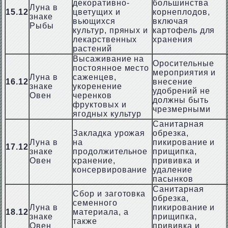
декоративно-
большинства
Луна в
15.12
цветущих и
корнеплодов,
знаке
вьющихся
включая
Рыбы
культур, пряных и
картофель для
лекарственных
хранения
растений
Высаживание на
Оросительные
постоянное место
мероприятия и
Луна в
саженцев,
16.12
внесение
знаке
укоренение
удобрений не
Овен
черенков
должны быть
фруктовых и
чрезмерными
ягодных культур
Санитарная
Закладка урожая
обрезка,
Луна в
на
пикирование и
17.12
знаке
продолжительное
прищипка,
Овен
хранение,
прививка и
консервирование
удаление
пасынков
Санитарная
Сбор и заготовка
обрезка,
семенного
Луна в
пикирование и
18.12
материала, а
знаке
прищипка,
также
Овен
прививка и