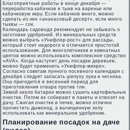
Благоприятные работы в конце декабря —
переработка кабачков и тыкв на варенье или
кабачковую икру. Если кабачков много, можно
сделать из них «ананасовый десерт», если много
тыквы — сок.
Календарь садовода рекомендует не забывать о
заготовке удобрений. Из минеральных средств
можно выбрать «Унифлор-рост» для рассады,
который стоит недорого и отличается простотой
использования. Для многолетников и комнатных
цветов можно использовать комплексное средство
«AVA». Когда наступит день посадки деревьев,
можно будет применить «Унифлор-микро».
Согласно советам лунного посевного календаря с
декабря следует запасать шелуху лука и чеснока.
Она пригодится в весенний период для
приготовления отвара против тли.
Зимой около батареи можно сушить картофельные
очистки. Потом их собирают в пакеты и отвозят на
дачу. Сжигая очистки в печке, можно отлично
прочистить дымоход, а вычищенную золу
использовать как минеральное удобрение.
Планирование посадок на даче