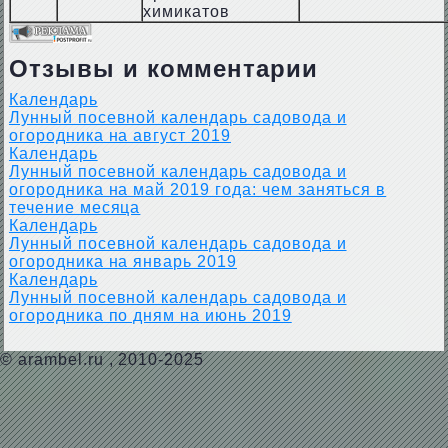
химикатов
Отзывы и комментарии
Календарь
Лунный посевной календарь садовода и
огородника на август 2019
Календарь
Лунный посевной календарь садовода и
огородника на май 2019 года: чем заняться в
течение месяца
Календарь
Лунный посевной календарь садовода и
огородника на январь 2019
Календарь
Лунный посевной календарь садовода и
огородника по дням на июнь 2019
©
arambel.ru
, 2010-2025