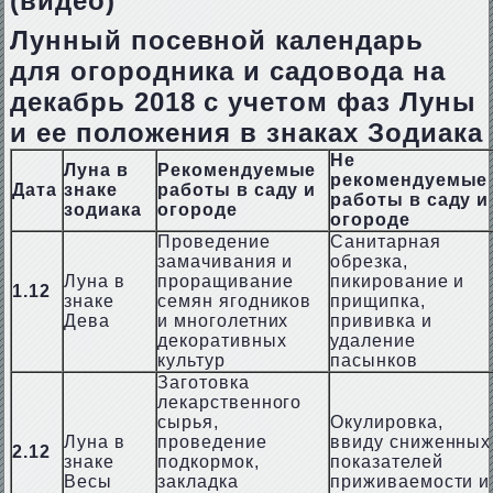
(видео)
Лунный посевной календарь
для огородника и садовода на
декабрь 2018 с учетом фаз Луны
и ее положения в знаках Зодиака
Не
Луна в
Рекомендуемые
рекомендуемые
Дата
знаке
работы в саду и
работы в саду и
зодиака
огороде
огороде
Проведение
Санитарная
замачивания и
обрезка,
Луна в
проращивание
пикирование и
1.12
знаке
семян ягодников
прищипка,
Дева
и многолетних
прививка и
декоративных
удаление
культур
пасынков
Заготовка
лекарственного
сырья,
Окулировка,
Луна в
проведение
ввиду сниженных
2.12
знаке
подкормок,
показателей
Весы
закладка
приживаемости и