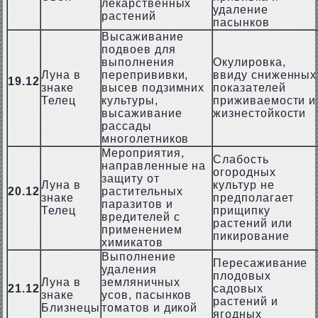
лекарственных
удаление
растений
пасынков
Высаживание
подвоев для
выполнения
Окулировка,
Луна в
перепрививки,
ввиду сниженных
19.12
знаке
высев подзимних
показателей
Телец
культуры,
приживаемости и
высаживание
жизнестойкости
рассады
многолетников
Мероприятия,
Слабость
направленные на
огородных
защиту от
Луна в
культур не
20.12
растительных
знаке
предполагает
паразитов и
Телец
прищипку
вредителей с
растений или
применением
пикирование
химикатов
Выполнение
Пересаживание
удаления
плодовых
Луна в
земляничных
21.12
садовых
знаке
усов, пасынков
растений и
Близнецы
томатов и дикой
ягодных