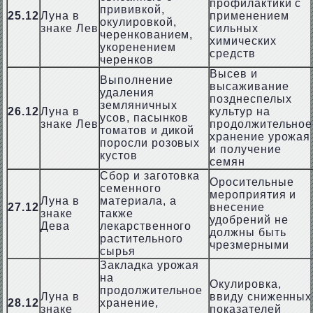
профилактики с
прививкой,
25.12
Луна в
применением
окулировкой,
знаке Лев
сильных
черенкованием,
химических
укоренением
средств
черенков
Высев и
Выполнение
высаживание
удаления
позднеспелых
земляничных
26.12
Луна в
культур на
усов, пасынков
знаке Лев
продолжительное
томатов и дикой
хранение урожая
поросли розовых
и получение
кустов
семян
Сбор и заготовка
Оросительные
семенного
мероприятия и
Луна в
материала, а
27.12
внесение
знаке
также
удобрений не
Дева
лекарственного
должны быть
растительного
чрезмерными
сырья
Закладка урожая
на
Окулировка,
продолжительное
Луна в
ввиду сниженных
28.12
хранение,
знаке
показателей