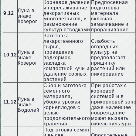
Корневое деление
Предпосевная
и пересаживание
подготовка
Луна в
9.12
декоративных
материала,
знаке
многолетников, и
включая
Козерог
размножение
замачивание и
культур отводками
проращивание
Заготовка
лекарственного
Слабость
сырья,
огородных
Луна в
проведение
культур не
10.12
знаке
подкормок,
предполагает
Козерог
закладка
прищипку
компостной кучи и
растений или
удаление сорных
пикирование
растений
Сбор и заготовка
При работах с
семенного
корневой
материала,
системой и в
Луна в
11.12
уборка урожая
прикорневой зон
знаке
корнеплодов с
даже малейшее
Водолей
целью
повреждение
продолжительного
может вызвать
хранения
гибель культуры
Подготовка семян
и высев
Оросительные