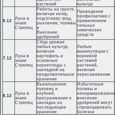
растений
культур
Работы на грунте,
Проведение
включая копку,
профилактики с
Луна в
подготовку гряд,
6.12
применением
знаке
рыхление, поливы
сильных
Стрелец
и
химических
Внесение
средств
удобрений
Сбор урожая
любых культур,
Любые
включая
манипуляции с
Луна в
картофель и
корневой
7.12
знаке
основные
системой
Стрелец
корнеплоды с
растений,
закладкой на
включая
продолжительное
пересаживание
хранение
Выкапывание
Избыточные
луковиц и
поливы и
Луна в
клубней,
ненормированно
8.12
знаке
просушивание и
внесение
Стрелец
закладка на
удобрений могут
последующее
спровоцировать
хранение
болезни