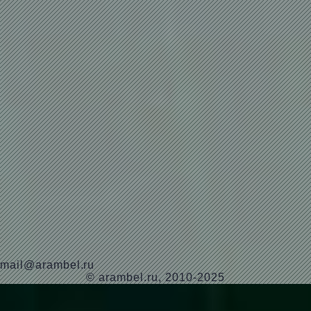
mail@arambel.ru
© arambel.ru, 2010-2025