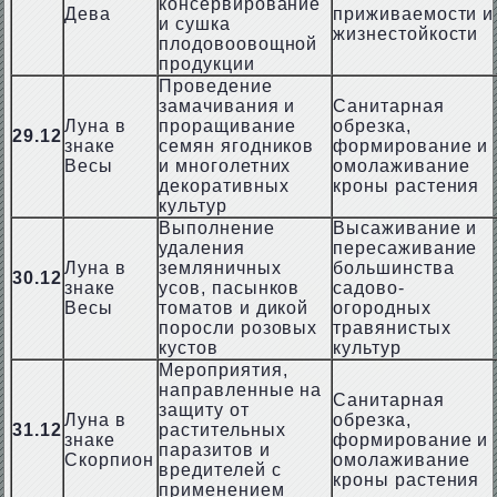
консервирование
Дева
приживаемости и
и сушка
жизнестойкости
плодовоовощной
продукции
Проведение
замачивания и
Санитарная
Луна в
проращивание
обрезка,
29.12
знаке
семян ягодников
формирование и
Весы
и многолетних
омолаживание
декоративных
кроны растения
культур
Выполнение
Высаживание и
удаления
пересаживание
Луна в
земляничных
большинства
30.12
знаке
усов, пасынков
садово-
Весы
томатов и дикой
огородных
поросли розовых
травянистых
кустов
культур
Мероприятия,
направленные на
Санитарная
защиту от
Луна в
обрезка,
31.12
растительных
знаке
формирование и
паразитов и
Скорпион
омолаживание
вредителей с
кроны растения
применением