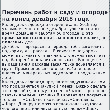
Перечень работ в саду и огороде
на конец декабря 2018 года
Календарь садовода и огородника на 2018 год
указывает, что в конце декабря лучше посвятить
время домашним заботам об огороде.
В это
время можно выполнить множество мелких, но
полезных дел.
Декабрь — прекрасный период, чтобы заготовить
подкормку для рассады. В качестве подкормки
может выступать спитый чай. Его нужно высыпать
под батареей и оставить просыхать. В процессе
выращивания рассады такая труха добавляется в
грунт. Применение спитого чая избавит вас от
внесения минеральных подкормок в продолжение
лета.
Календарь садовода предлагает задуматься о том,
что пора заняться закупкой пленки. Важно сделать
это в декабре, потому что весной может просто не
хватить времени. Отличный вариант для покрытия
теплиц — «Стабилен Котовича», «Светлица»,
«Шар». Для грунта можно использовать лутрасил
черного цвета или двухцветную пленку «Шар».