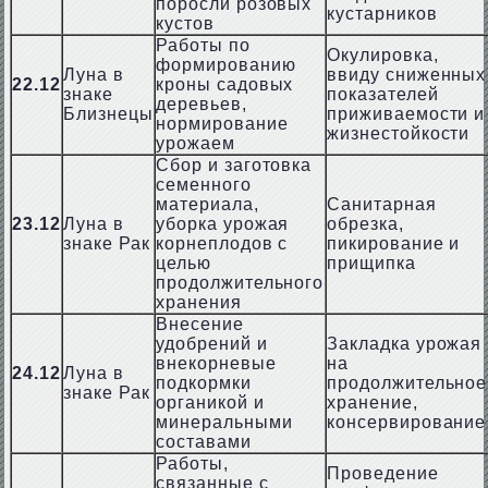
поросли розовых
кустарников
кустов
Работы по
Окулировка,
формированию
Луна в
ввиду сниженных
22.12
кроны садовых
знаке
показателей
деревьев,
Близнецы
приживаемости и
нормирование
жизнестойкости
урожаем
Сбор и заготовка
семенного
материала,
Санитарная
23.12
Луна в
уборка урожая
обрезка,
знаке Рак
корнеплодов с
пикирование и
целью
прищипка
продолжительного
хранения
Внесение
удобрений и
Закладка урожая
внекорневые
на
24.12
Луна в
подкормки
продолжительное
знаке Рак
органикой и
хранение,
минеральными
консервирование
составами
Работы,
Проведение
связанные с