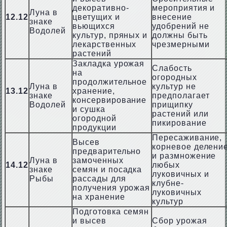
декоративно-
мероприятия и
Луна в
12.12
цветущих и
внесение
знаке
вьющихся
удобрений не
Водолей
культур, пряных и
должны быть
лекарственных
чрезмерными
растений
Закладка урожая
Слабость
на
огородных
продолжительное
Луна в
культур не
13.12
хранение,
знаке
предполагает
консервирование
Водолей
прищипку
и сушка
растений или
огородной
пикирование
продукции
Пересаживание,
Высев
корневое делени
предварительно
и размножение
Луна в
замоченных
14.12
любых
знаке
семян и посадка
луковичных и
Рыбы
рассады для
клубне-
получения урожая
луковичных
на хранение
культур
Подготовка семян
и высев
Сбор урожая