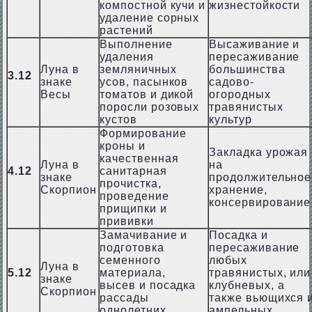
компостной кучи и
жизнестойкости
удаление сорных
растений
Выполнение
Высаживание и
удаления
пересаживание
Луна в
земляничных
большинства
3.12
знаке
усов, пасынков
садово-
Весы
томатов и дикой
огородных
поросли розовых
травянистых
кустов
культур
Формирование
кроны и
Закладка урожая
качественная
Луна в
на
4.12
санитарная
знаке
продолжительное
прочистка,
Скорпион
хранение,
проведение
консервирование
прищипки и
прививки
Замачивание и
Посадка и
подготовка
пересаживание
семенного
любых
Луна в
5.12
материала,
травянистых, или
знаке
высев и посадка
клубневых, а
Скорпион
рассады
также вьющихся 
однолетних
ампельных