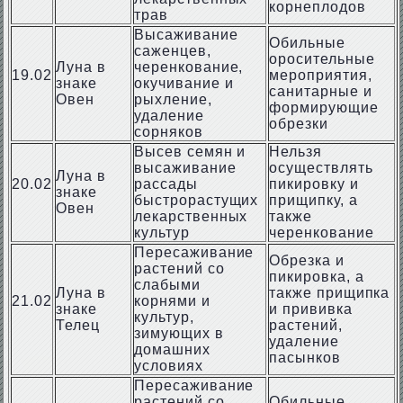
корнеплодов
трав
Высаживание
Обильные
саженцев,
оросительные
Луна в
черенкование,
19.02
мероприятия,
знаке
окучивание и
санитарные и
Овен
рыхление,
формирующие
удаление
обрезки
сорняков
Высев семян и
Нельзя
высаживание
осуществлять
Луна в
20.02
рассады
пикировку и
знаке
быстрорастущих
прищипку, а
Овен
лекарственных
также
культур
черенкование
Пересаживание
Обрезка и
растений со
пикировка, а
слабыми
Луна в
также прищипка
21.02
корнями и
знаке
и прививка
культур,
Телец
растений,
зимующих в
удаление
домашних
пасынков
условиях
Пересаживание
растений со
Обильные