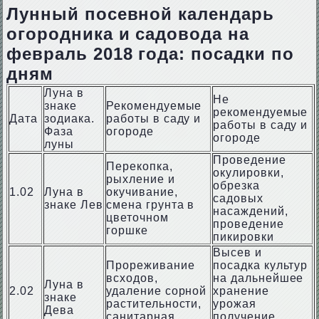
Лунный посевной календарь
огородника и садовода на
февраль 2018 года: посадки по
дням
Луна в
Не
знаке
Рекомендуемые
рекомендуемые
Дата
зодиака.
работы в саду и
работы в саду и
Фаза
огороде
огороде
луны
Проведение
Перекопка,
окулировки,
рыхление и
обрезка
1.02
Луна в
окучивание,
садовых
знаке Лев
смена грунта в
насаждений,
цветочном
проведение
горшке
пикировки
Высев и
Прореживание
посадка культур
всходов,
на дальнейшее
Луна в
2.02
удаление сорной
хранение
знаке
растительности,
урожая
Дева
санитарная
получение