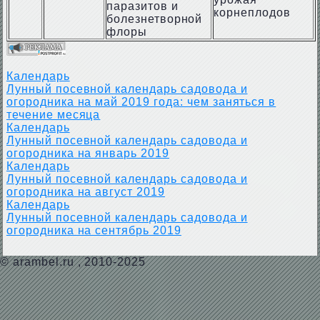
паразитов и
корнеплодов
болезнетворной
флоры
Календарь
Лунный посевной календарь садовода и
огородника на май 2019 года: чем заняться в
течение месяца
Календарь
Лунный посевной календарь садовода и
огородника на январь 2019
Календарь
Лунный посевной календарь садовода и
огородника на август 2019
Календарь
Лунный посевной календарь садовода и
огородника на сентябрь 2019
©
arambel.ru
, 2010-2025