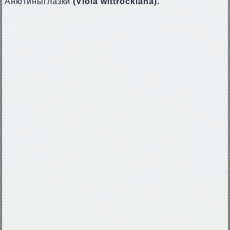
Анютиныглазки
(Viola wittrockiana).