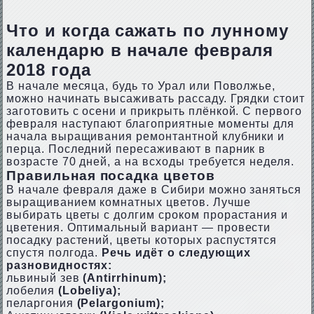
Что и когда сажать по лунному
календарю в начале февраля
2018 года
В начале месяца, будь то Урал или Поволжье,
можно начинать высаживать рассаду. Грядки стоит
заготовить с осени и прикрыть плёнкой. С первого
февраля наступают благоприятные моменты для
начала выращивания ремонтантной клубники и
перца. Последний пересаживают в парник в
возрасте 70 дней, а на всходы требуется неделя.
Правильная посадка цветов
В начале февраля даже в Сибири можно заняться
выращиванием комнатных цветов. Лучше
выбирать цветы с долгим сроком прорастания и
цветения. Оптимальный вариант — провести
посадку растений, цветы которых распустятся
спустя полгода.
Речь идёт о следующих
разновидностях:
львиный зев
(Antirrhinum);
лобелия
(Lobeliya);
пеларгония
(Pelargonium);