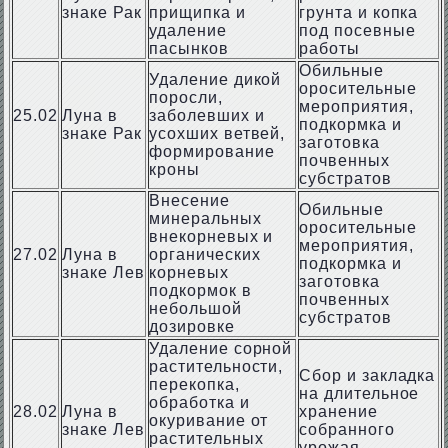
знаке Рак
прищипка и
грунта и копка
удаление
под посевные
пасынков
работы
Обильные
Удаление дикой
оросительные
поросли,
мероприятия,
25.02
Луна в
заболевших и
подкормка и
знаке Рак
усохших ветвей,
заготовка
формирование
почвенных
кроны
субстратов
Внесение
Обильные
минеральных
оросительные
внекорневых и
мероприятия,
27.02
Луна в
органических
подкормка и
знаке Лев
корневых
заготовка
подкормок в
почвенных
небольшой
субстратов
дозировке
Удаление сорной
растительности,
Сбор и закладка
перекопка,
на длительное
обработка и
28.02
Луна в
хранение
окуривание от
знаке Лев
собранного
растительных
урожая