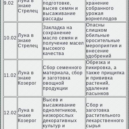
Луна в
9.02
подготовке,
хранение
знаке
высев семян и
собранного
Стрелец
высаживание
урожая
рассады
корнеплодов
Опасны
Закладка на
слишком
сохранение
Луна в
обильные
10.02
масло семян и
знаке
оросительные
получение масел
Стрелец
мероприятия и
высокого
внесение
качества
удобрений
Обрезка и
Сбор семенного
пикировка, а
Луна в
материала, сбор
также прищипка
11.02
знаке
и заготовка
и прививка
Козерог
овощной
растений,
продукции
удаление
пасынков
Высев и
высаживание
Сбор и
Луна в
однолетников,
заготовка
12.02
знаке
низкорослых
растительного
Козерог
декоративных
лекарственного
культур и
сырья