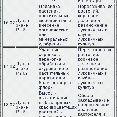
инвентаря
Прививка
Пересаживание
растений,
растений,
оросительные
корневое
Луна в
мероприятия и
деление и
16.02
знаке
внесение
размножение
Рыбы
органических
луковичных и
или
клубне-
минеральных
луковичных
удобрений
культур
Удаление
Пересаживание
сорняков,
растений,
перекопка,
корневое
Луна в
обработка и
деление и
17.02
знаке
окуривание от
размножение
Рыбы
растительных
луковичных и
паразитов и
клубне-
болезнетворной
луковичных
флоры
культур
Высев и
Сбор и
высаживание
закладывание
Луна в
любых пряных,
18.02
на длительное
знаке
красивоцветущих
хранение
Рыбы
растений и
картофеля и
лекарственных