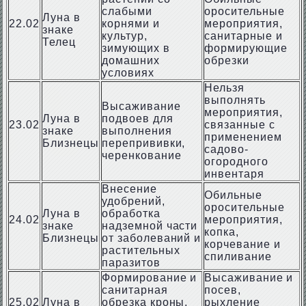
слабыми
оросительные
Луна в
22.02
корнями и
мероприятия,
знаке
культур,
санитарные и
Телец
зимующих в
формирующие
домашних
обрезки
условиях
Нельзя
выполнять
Высаживание
мероприятия,
Луна в
подвоев для
23.02
связанные с
знаке
выполнения
применением
Близнецы
перепрививки,
садово-
черенкование
огородного
инвентаря
Внесение
Обильные
удобрений,
оросительные
Луна в
обработка
24.02
мероприятия,
знаке
надземной части
копка,
Близнецы
от заболеваний и
корчевание и
растительных
спиливание
паразитов
Формирование и
Высаживание и
санитарная
посев,
25.02
Луна в
обрезка кроны,
рыхление