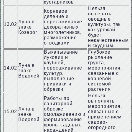
кустарников
Нельзя
Корневое
высевать
деление и
овощные
Луна в
пересаживание
13.02
культуры, так
знаке
декоративных
как урожай
Козерог
многолетников,
будет
размножение
некачественным
отводками
и скудным.
Выкапывание
Глубокое
луковиц и
рыхление
клубней,
грунта,
Луна в
14.02
пересаживание
мероприятия,
знаке
культур,
связанные с
Водолей
выполнение
корневой
прививки и
системой
обрезки
растения
Нельзя
Работы по
выполнять
санитарной
мероприятия,
Луна в
обрезке,
15.02
связанные с
знаке
омолаживанию и
применением
Водолей
формированию
садово-
кроны садовых
огородного
насаждений