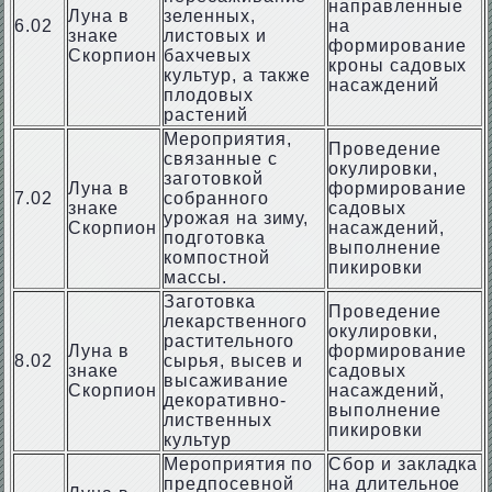
направленные
Луна в
зеленных,
6.02
на
знаке
листовых и
формирование
Скорпион
бахчевых
кроны садовых
культур, а также
насаждений
плодовых
растений
Мероприятия,
Проведение
связанные с
окулировки,
заготовкой
Луна в
формирование
7.02
собранного
знаке
садовых
урожая на зиму,
Скорпион
насаждений,
подготовка
выполнение
компостной
пикировки
массы.
Заготовка
Проведение
лекарственного
окулировки,
растительного
Луна в
формирование
8.02
сырья, высев и
знаке
садовых
высаживание
Скорпион
насаждений,
декоративно-
выполнение
лиственных
пикировки
культур
Мероприятия по
Сбор и закладка
предпосевной
на длительное