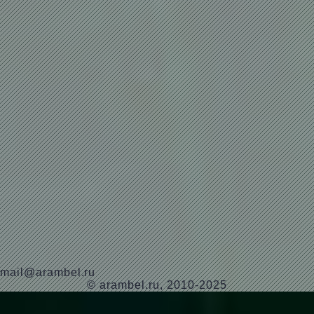
mail@arambel.ru
© arambel.ru, 2010-2025