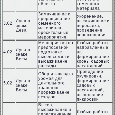
обрезка
семенного
материала
Замачивание и
Укоренение,
проращивание
Луна в
высаживание и
3.02
семенного
знаке
пересадка,
материала,
Дева
проведение
оросительные
черенкования
мероприятия
Мероприятия по
Любые работы,
предпосевной
направленные
Луна в
4.02
подготовке,
на
знаке
высев семян и
формирование
Весы
высаживание
кроны садовых
рассады
насаждений
Проведение
Сбор и закладка
окулировки,
урожая для
Луна в
формирование
5.02
длительного
знаке
садовых
хранения,
Весы
насаждений,
прореживание
выполнение
всходов
пикировки
Высев,
высаживание и
Любые работы,
пересаживание