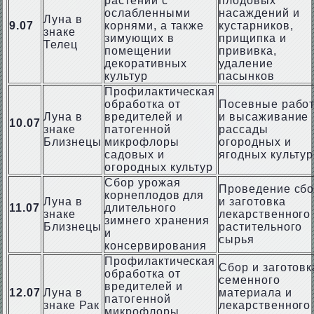
растений с
плодовых
ослабленными
насаждений и
Луна в
9.07
корнями, а также
кустарников,
знаке
зимующих в
прищипка и
Телец
помещении
прививка,
декоративных
удаление
культур
пасынков
Профилактическая
обработка от
Посевные рабо
Луна в
вредителей и
и высаживание
10.07
знаке
патогенной
рассады
Близнецы
микрофлоры
огородных и
садовых и
ягодных культур
огородных культур
Сбор урожая
Проведение сб
корнеплодов для
Луна в
и заготовка
11.07
длительного
знаке
лекарственного
зимнего хранения
Близнецы
растительного
и
сырья
консервирования
Профилактическая
Сбор и заготовк
обработка от
семенного
вредителей и
12.07
Луна в
материала и
патогенной
знаке Рак
лекарственного
микрофлоры