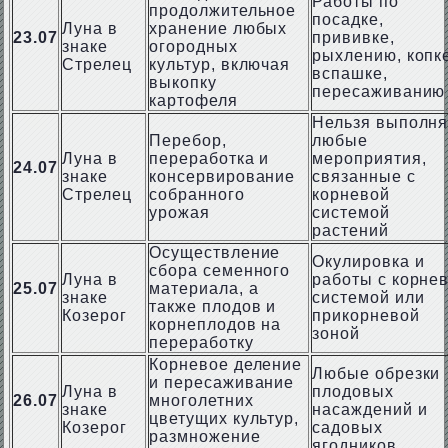
Работы по
продолжительное
посадке,
Луна в
хранение любых
23.07
прививке,
знаке
огородных
рыхлению, копк
Стрелец
культур, включая
вспашке,
выкопку
пересаживанию
картофеля
Нельзя выполня
Перебор,
любые
Луна в
переработка и
мероприятия,
24.07
знаке
консервирование
связанные с
Стрелец
собранного
корневой
урожая
системой
растений
Осуществление
Окулировка и
сбора семенного
Луна в
работы с корне
25.07
материала, а
знаке
системой или
также плодов и
Козерог
прикорневой
корнеплодов на
зоной
переработку
Корневое деление
Любые обрезки
и пересаживание
Луна в
плодовых
26.07
многолетних
знаке
насаждений и
цветущих культур,
Козерог
садовых
размножение
ягодников