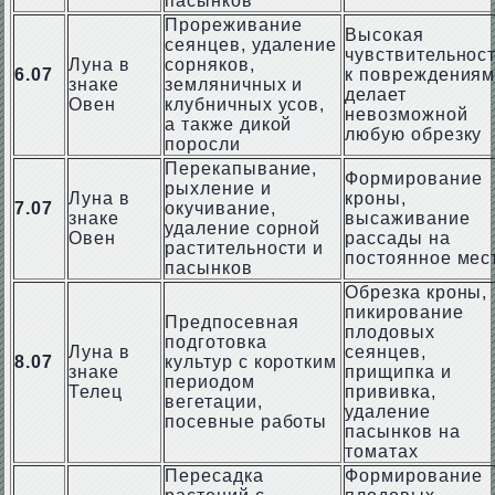
пасынков
Прореживание
Высокая
сеянцев, удаление
чувствительнос
Луна в
сорняков,
6.07
к повреждения
знаке
земляничных и
делает
Овен
клубничных усов,
невозможной
а также дикой
любую обрезку
поросли
Перекапывание,
Формирование
рыхление и
Луна в
кроны,
7.07
окучивание,
знаке
высаживание
удаление сорной
Овен
рассады на
растительности и
постоянное мес
пасынков
Обрезка кроны,
пикирование
Предпосевная
плодовых
подготовка
Луна в
сеянцев,
8.07
культур с коротким
знаке
прищипка и
периодом
Телец
прививка,
вегетации,
удаление
посевные работы
пасынков на
томатах
Пересадка
Формирование