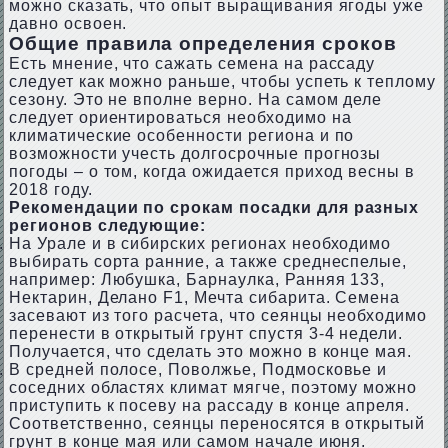
можно сказать, что опыт выращивания ягоды уже
давно освоен.
Общие правила определения сроков
Есть мнение, что сажать семена на рассаду
следует как можно раньше, чтобы успеть к теплому
сезону. Это не вполне верно. На самом деле
следует ориентироваться необходимо на
климатические особенности региона и по
возможности учесть долгосрочные прогнозы
погоды – о том, когда ожидается приход весны в
2018 году.
Рекомендации по срокам посадки для разных
регионов следующие:
На Урале и в сибирских регионах необходимо
выбирать сорта ранние, а также среднеспелые,
например: Любушка, Барнаулка, Ранняя 133,
Нектарин, Делано F1, Мечта сибарита. Семена
засевают из того расчета, что сеянцы необходимо
перенести в открытый грунт спустя 3-4 недели.
Получается, что сделать это можно в конце мая.
В средней полосе, Поволжье, Подмосковье и
соседних областях климат мягче, поэтому можно
приступить к посеву на рассаду в конце апреля.
Соответственно, сеянцы переносятся в открытый
грунт в конце мая или самом начале июня.