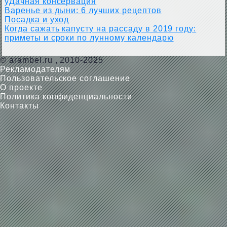
уДачная консервация
Варенье из дыни: 6 лучших рецептов
Посадка и уход
Когда сажать капусту на рассаду в 2019 году:
приметы и сроки по лунному календарю
©
arambel.ru
, 2010-2025
Рекламодателям
Пользовательское соглашение
О проекте
Политика конфиденциальности
Контакты