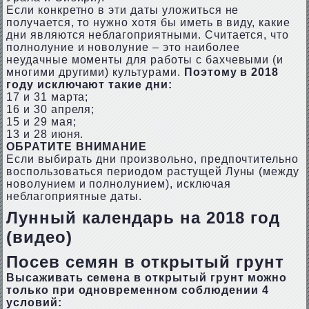
Если конкретно в эти даты уложиться не
получается, то нужно хотя бы иметь в виду, какие
дни являются неблагоприятными. Считается, что
полнолуние и новолуние – это наиболее
неудачные моменты для работы с бахчевыми (и
многими другими) культурами.
Поэтому в 2018
году исключают такие дни:
17 и 31 марта;
16 и 30 апреля;
15 и 29 мая;
13 и 28 июня.
ОБРАТИТЕ ВНИМАНИЕ
Если выбирать дни произвольно, предпочтительно
воспользоваться периодом растущей Луны (между
новолунием и полнолунием), исключая
неблагоприятные даты.
Лунный календарь на 2018 год
(видео)
Посев семян в открытый грунт
Высаживать семена в открытый грунт можно
только при одновременном соблюдении 4
условий: