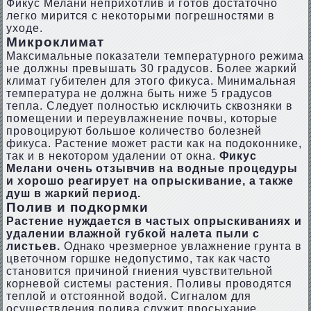
Фикус Мелани неприхотлив и готов достаточно
легко мирится с некоторыми погрешностями в
уходе.
Микроклимат
Максимальные показатели температурного режима
не должны превышать 30 градусов. Более жаркий
климат губителен для этого фикуса. Минимальная
температура не должна быть ниже 5 градусов
тепла. Следует полностью исключить сквозняки в
помещении и переувлажнение почвы, которые
провоцируют большое количество болезней
фикуса. Растение может расти как на подоконнике,
так и в некотором удалении от окна.
Фикус
Мелани очень отзывчив на водные процедуры
и хорошо реагирует на опрыскивание, а также
душ в жаркий период.
Полив и подкормки
Растение нуждается в частых опрыскиваниях и
удалении влажной губкой налета пыли с
листьев.
Однако чрезмерное увлажнение грунта в
цветочном горшке недопустимо, так как часто
становится причиной гниения чувствительной
корневой системы растения. Поливы проводятся
теплой и отстоянной водой. Сигналом для
осуществления полива служит просыхание