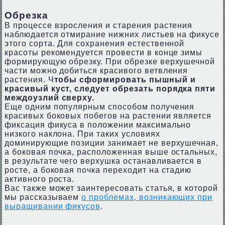
Обрезка
В процессе взросления и старения растения
наблюдается отмирание нижних листьев на фикусе
этого сорта. Для сохранения естественной
красоты рекомендуется провести в конце зимы
формирующую обрезку. При обрезке верхушечной
части можно добиться красивого ветвления
растения. Ч
тобы сформировать пышный и
красивый куст, следует обрезать порядка пяти
междоузлий сверху.
Еще одним популярным способом получения
красивых боковых побегов на растении является
фиксация фикуса в положении максимально
низкого наклона. При таких условиях
доминирующие позиции занимает не верхушечная,
а боковая почка, расположенная выше остальных,
в результате чего верхушка останавливается в
росте, а боковая почка переходит на стадию
активного роста.
Вас также может заинтересовать статья, в которой
мы рассказываем
о проблемах, возникающих при
выращивании фикусов
.