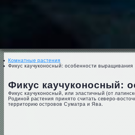
Комнатные растения
Фикус каучуконосный: особенности выращивания
Фикус каучуконосный: 
Фикус каучуконосный, или эластичный (от латинског
Родиной растения принято считать северо-восточ
территорию островов Суматра и Ява.