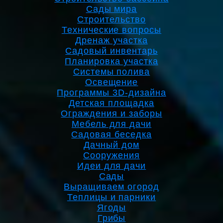
Сады мира
Строительство
Технические вопросы
Дренаж участка
Садовый инвентарь
Планировка участка
Системы полива
Освещение
Программы 3D-дизайна
Детская площадка
Ограждения и заборы
Мебель для дачи
Садовая беседка
Дачный дом
Сооружения
Идеи для дачи
Сады
Выращиваем огород
Теплицы и парники
Ягоды
Грибы