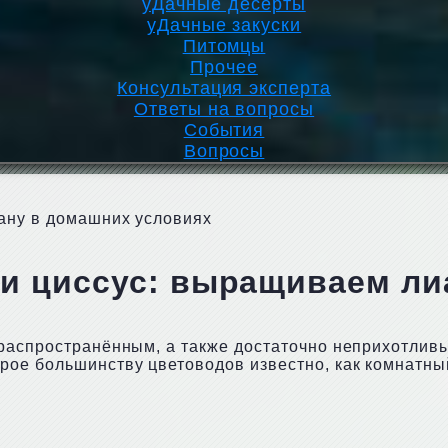
уДачные десерты
уДачные закуски
Питомцы
Прочее
Консультация эксперта
Ответы на вопросы
События
Вопросы
ану в домашних условиях
ли циссус: выращиваем ли
распространённым, а также достаточно неприхотлив
рое большинству цветоводов известно, как комнатны