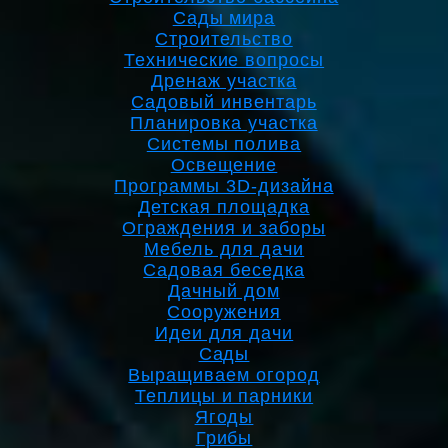
Сады мира
Строительство
Технические вопросы
Дренаж участка
Садовый инвентарь
Планировка участка
Системы полива
Освещение
Программы 3D-дизайна
Детская площадка
Ограждения и заборы
Мебель для дачи
Садовая беседка
Дачный дом
Сооружения
Идеи для дачи
Сады
Выращиваем огород
Теплицы и парники
Ягоды
Грибы