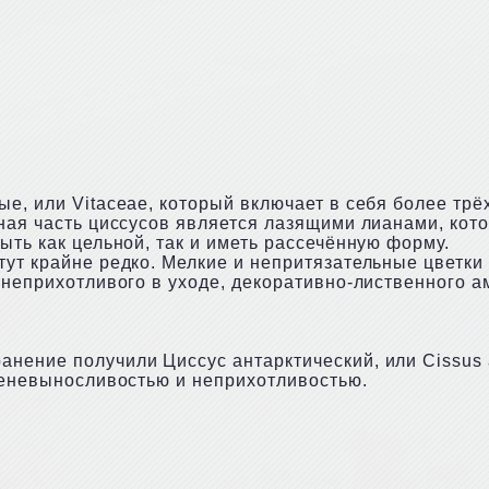
е, или Vitaceae, который включает в себя более трё
ьная часть циссусов является лазящими лианами, ко
ыть как цельной, так и иметь рассечённую форму.
тут крайне редко. Мелкие и непритязательные цветки
 неприхотливого в уходе, декоративно-лиственного а
нение получили Циссус антарктический, или Cissus a
 теневыносливостью и неприхотливостью.