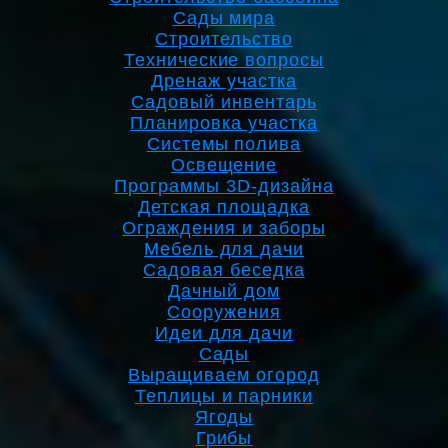
Сады мира
Строительство
Технические вопросы
Дренаж участка
Садовый инвентарь
Планировка участка
Системы полива
Освещение
Программы 3D-дизайна
Детская площадка
Ограждения и заборы
Мебель для дачи
Садовая беседка
Дачный дом
Сооружения
Идеи для дачи
Сады
Выращиваем огород
Теплицы и парники
Ягоды
Грибы