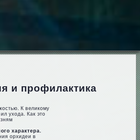
ия и профилактика
костью. К великому
ил ухода. Как это
езням
го характера.
ния орхидеи в