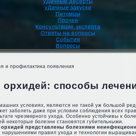
уДачные десерты
уДачные закуски
Питомцы
Прочее
Консультация эксперта
Ответы на вопросы
События
Вопросы
ия и профилактика появления
х орхидей: способы лечен
ашних условиях, являются не такой уж большой ред
ет заболеть даже при условии соблюдения всех прав
льтате чрезмерного ухода. Особенно устойчивы к бол
ей некоторые болезни становятся губительными.
орхидей представлены болезнями неинфекционно
ми нарушениями правил ухода и технологии выращива