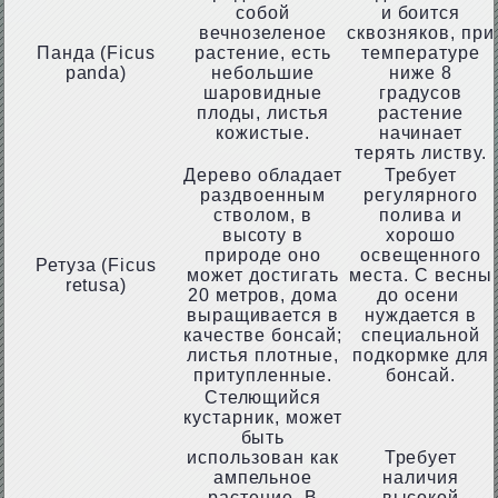
собой
и боится
вечнозеленое
сквозняков, при
Панда (Ficus
растение, есть
температуре
panda)
небольшие
ниже 8
шаровидные
градусов
плоды, листья
растение
кожистые.
начинает
терять листву.
Дерево обладает
Требует
раздвоенным
регулярного
стволом, в
полива и
высоту в
хорошо
природе оно
освещенного
Ретуза (Ficus
может достигать
места. С весны
retusa)
20 метров, дома
до осени
выращивается в
нуждается в
качестве бонсай;
специальной
листья плотные,
подкормке для
притупленные.
бонсай.
Стелющийся
кустарник, может
быть
использован как
Требует
ампельное
наличия
растение. В
высокой