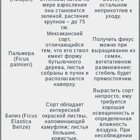
мере взросления
остальном
она становится
неприхотлив к
зеленой, растение
уходу.
крупное – до 75
см.
Мексиканский
сорт,
Получить фикус
отличающийся
можно при
тем, что его ствол
выращивании из
Пальмера
имеет форму
семян,
(Ficus
бутылочного
вегетативном
palmieri)
дерева, листья
размножение;
собраны в пучок и
стебель будет
располагаются
прямостоячим.
наверху.
Вырастить сорт
непросто, ему
требуется
Сорт обладает
хорошая
интересной
освещенность и
Белиз (Ficus
окраской листвы,
определенная
Elastica
напоминающей
влажность
Belize)
камуфляж; листья
воздуха. При
большие,
несоблюдении
кожистые.