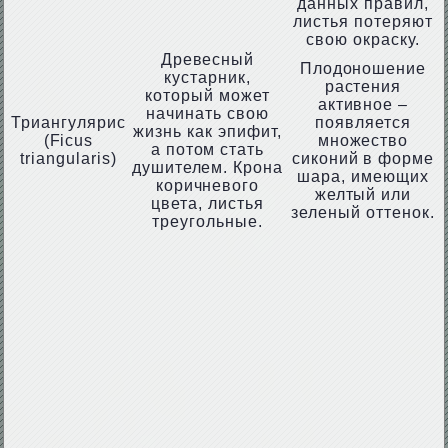
данных правил,
листья потеряют
свою окраску.
Древесный
Плодоношение
кустарник,
растения
который может
активное –
начинать свою
Триангулярис
появляется
жизнь как эпифит,
(Ficus
множество
а потом стать
triangularis)
сиконий в форме
душителем. Крона
шара, имеющих
коричневого
желтый или
цвета, листья
зеленый оттенок.
треугольные.