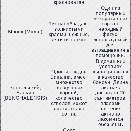
красноватая
Один из
популярных
декоративных
Листья обладают
сортов,
волнистыми
нарядный
Моник (Monic)
краями, нежные,
фикус,
веточки тонкие.
используемый
для
выращивания в
помещении.
В домашних
условиях
Один из видов
выращивается
Баньяна, имеет
в качестве
множество
бонсай. Длина
Бенгальский,
воздушных
листьев
Баньян
корней,
достигает 20
(BENGHALENSIS)
количество
сантиметров,
стволов может
плодами
достигать до
растения
сотни.
активно
лакомятся
обезьяны.
Сорт