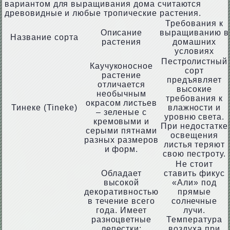
вариантом для выращивания дома считаются
древовидные и любые тропические растения.
Требования к
Описание
выращиванию в
Название сорта
растения
домашних
условиях
Пестролистный
Каучуконосное
сорт
растение
предъявляет
отличается
высокие
необычным
требования к
окрасом листьев
Тинеке (Tineke)
влажности и
– зеленые с
уровню света.
кремовыми и
При недостатке
серыми пятнами
освещения
разных размеров
листья теряют
и форм.
свою пестроту.
Не стоит
Обладает
ставить фикус
высокой
«Али» под
декоративностью
прямые
в течение всего
солнечные
года. Имеет
лучи.
разноцветные
Температура
лепестки;
воздуха при