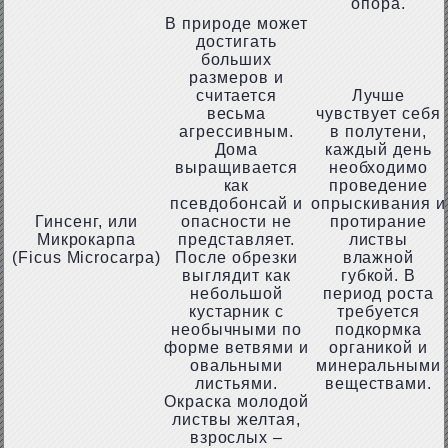
опора.
В природе может
достигать
больших
размеров и
считается
Лучше
весьма
чувствует себя
агрессивным.
в полутени,
Дома
каждый день
выращивается
необходимо
как
проведение
псевдобонсай и
опрыскивания и
Гинсенг, или
опасности не
протирание
Микрокарпа
представляет.
листвы
(Ficus Microcarpa)
После обрезки
влажной
выглядит как
губкой. В
небольшой
период роста
кустарник с
требуется
необычными по
подкормка
форме ветвями и
органикой и
овальными
минеральными
листьями.
веществами.
Окраска молодой
листвы желтая,
взрослых –