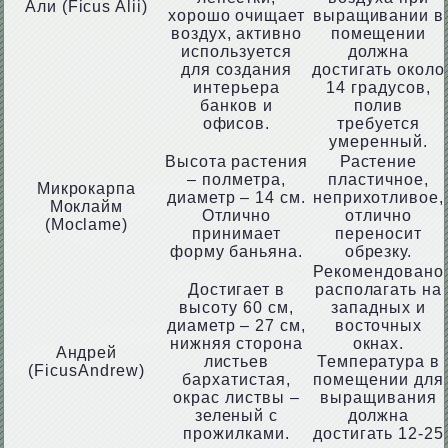
Али (Ficus Alii)
хорошо очищает
выращивании в
воздух, активно
помещении
используется
должна
для создания
достигать около
интерьера
14 градусов,
банков и
полив
офисов.
требуется
умеренный.
Высота растения
Растение
– полметра,
пластичное,
Микрокарпа
диаметр – 14 см.
неприхотливое,
Моклайм
Отлично
отлично
(Moclame)
принимает
переносит
форму баньяна.
обрезку.
Рекомендовано
Достигает в
располагать на
высоту 60 см,
западных и
диаметр – 27 см,
восточных
нижняя сторона
окнах.
Андрей
листьев
Температура в
(FicusAndrew)
бархатистая,
помещении для
окрас листвы –
выращивания
зеленый с
должна
прожилками.
достигать 12-25