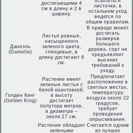
осыпаться
достигающими 4
листочки, в
см в длину и 2 в
остальном уход
ширину.
ведется по
общим правилам.
В природе может
достигать
Листья ровные,
размеров
насыщенного
большого
Даниэль
зеленого цвета,
дерева, сорт не
(Danielle)
глянцевые, в
предъявляет
длину достигают 6
высоких
см.
требований к
уходу.
Предпочитает
Растение имеет
расположение в
зеленые листья с
светлых местах,
белой окантовкой,
температуру
Голден Кинг
в высоту
воздуха около 22
(Golden King)
достигает
градусов,
полутора метров,
требует
в диаметре –
проведения
около 27 см.
опрыскивания.
Растение обладает
Считается одним
зелеными
из лучших