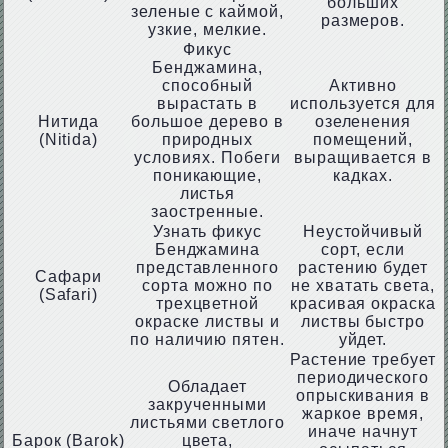
больших
зеленые с каймой,
размеров.
узкие, мелкие.
Фикус
Бенджамина,
способный
Активно
вырастать в
используется для
Нитида
большое дерево в
озеленения
(Nitida)
природных
помещений,
условиях. Побеги
выращивается в
поникающие,
кадках.
листья
заостренные.
Узнать фикус
Неустойчивый
Бенджамина
сорт, если
представленного
растению будет
Сафари
сорта можно по
не хватать света,
(Safari)
трехцветной
красивая окраска
окраске листвы и
листвы быстро
по наличию пятен.
уйдет.
Растение требует
периодического
Обладает
опрыскивания в
закрученными
жаркое время,
листьями светлого
иначе начнут
Барок (Barok)
цвета,