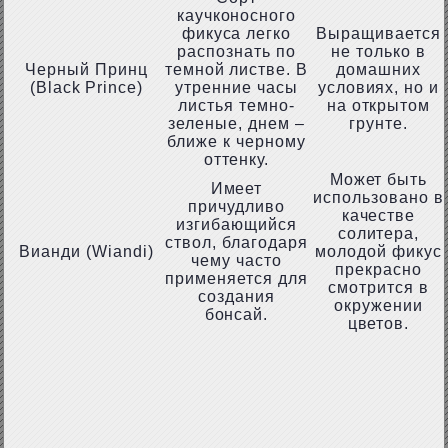
каучконосного
фикуса легко
Выращивается
распознать по
не только в
Черный Принц
темной листве. В
домашних
(Black Prince)
утренние часы
условиях, но и
листья темно-
на открытом
зеленые, днем –
грунте.
ближе к черному
оттенку.
Может быть
Имеет
использовано в
причудливо
качестве
изгибающийся
солитера,
ствол, благодаря
Вианди (Wiandi)
молодой фикус
чему часто
прекрасно
применяется для
смотрится в
создания
окружении
бонсай.
цветов.