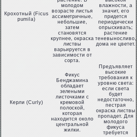
молодом
влажности, а
возрасте листья
значит, его
Крохотный (Ficus
ассиметричные,
придется
pumila)
небольшие,
периодически
затем
опрыскивать;
становятся
растение
крупнее, окраска
теневыносливо,
листвы
дома не цветет.
варьируется в
зависимости от
сорта.
Предъявляет
высокие
Фикус
требования к
Бенджамина
уровню света:
обладает
если света
зелеными
будет
листочками с
недостаточно,
Керли (Curly)
кремовой
пестрая
полоской,
окраска листвы
которая
пропадет. Для
находится около
молодого
центральной
фикуса
жилки.
требуется