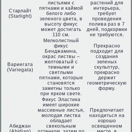
листьями с
растений для
пятнами и каймой
интерьера,
Старлайт
белого либо
требует
(Starlight)
зеленого цвета, в
проведения
высоту фикус
полива раз в 7
может достигать
дней, подкормки
110 см.
не требуются.
Мелколистный
фикус
Прекрасно
Бенджамина,
подходит для
окрас листвы –
создания
желтоватый с
зеленых
Вариегата
темными и
скульптур,
(Variegata)
светлыми
прекрасно
пятнами, которые
держит
становятся
геометрическую
заметны только
форму.
при ярком свете.
Фикус Эластика
имеет широкие
массивные листья,
Предпочитает
молодая листва
находиться на
обладает
хорошо
Абиджан
свекольным
освещенном
(Abidjan)
оттенком, затем по
месте, в