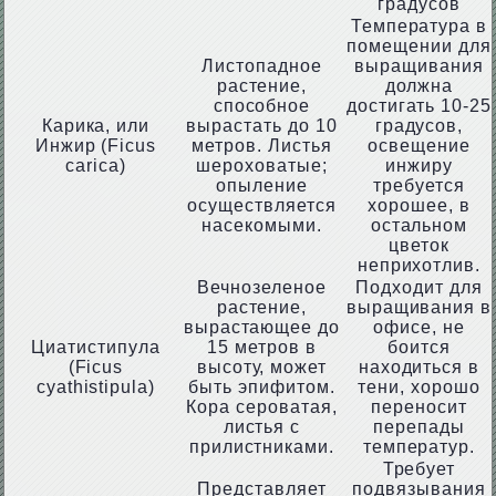
градусов
Температура в
помещении для
Листопадное
выращивания
растение,
должна
способное
достигать 10-25
Карика, или
вырастать до 10
градусов,
Инжир (Ficus
метров. Листья
освещение
carica)
шероховатые;
инжиру
опыление
требуется
осуществляется
хорошее, в
насекомыми.
остальном
цветок
неприхотлив.
Вечнозеленое
Подходит для
растение,
выращивания в
вырастающее до
офисе, не
Циатистипула
15 метров в
боится
(Ficus
высоту, может
находиться в
cyathistipula)
быть эпифитом.
тени, хорошо
Кора сероватая,
переносит
листья с
перепады
прилистниками.
температур.
Требует
Представляет
подвязывания