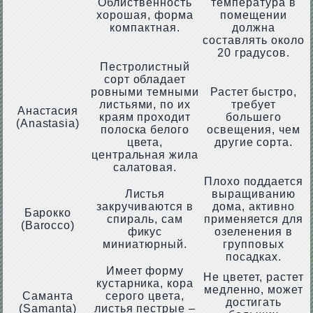
Облиственность
температура в
хорошая, форма
помещении
компактная.
должна
составлять около
20 градусов.
Пестролистный
сорт обладает
ровными темными
Растет быстро,
листьями, по их
требует
Анастасия
краям проходит
большего
(Anastasia)
полоска белого
освещения, чем
цвета,
другие сорта.
центральная жила
салатовая.
Плохо поддается
Листья
выращиванию
закручиваются в
дома, активно
Барокко
спираль, сам
применяется для
(Barocco)
фикус
озеленения в
миниатюрный.
групповых
посадках.
Имеет форму
Не цветет, растет
кустарника, кора
медленно, может
Саманта
серого цвета,
достигать
(Samanta)
листья пестрые –