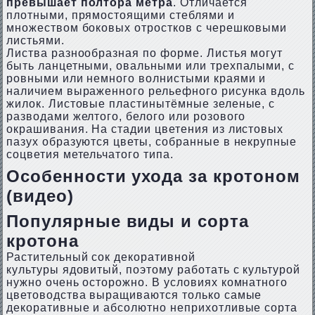
превышает полтора метра
. Отличается
плотными, прямостоящими стеблями и
множеством боковых отростков с черешковыми
листьями.
Листва разнообразная по форме. Листья могут
быть ланцетными, овальными или трехпалыми, с
ровными или немного волнистыми краями и
наличием выраженного рельефного рисунка вдоль
жилок. Листовые пластинытёмные зеленые, с
разводами желтого, белого или розового
окрашивания. На стадии цветения из листовых
пазух образуются цветы, собранные в некрупные
соцветия метельчатого типа.
Особенности ухода за кротоном
(видео)
Популярные виды и сорта
кротона
Растительный сок декоративной
культуры ядовитый, поэтому работать с культурой
нужно очень осторожно. В условиях комнатного
цветоводства выращиваются только самые
декоративные и абсолютно неприхотливые сорта