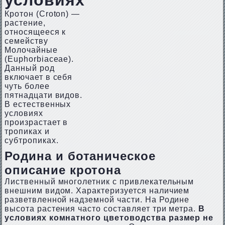
условиях
Кротон (Сrоtоn) —
растение,
относящееся к
семейству
Молочайные
(Еuрhоrbiасеае).
Данный род
включает в себя
чуть более
пятнадцати видов.
В естественных
условиях
произрастает в
тропиках и
субтропиках.
Родина и ботаническое
описание кротона
Лиственный многолетник с привлекательным
внешним видом. Характеризуется наличием
разветвленной надземной части. На Родине
высота растения часто составляет три метра.
В
условиях комнатного цветоводства размер не