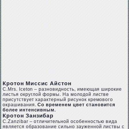
Кротон Миссис Айстон
С.Мrs. Iсеtоn – разновидность, имеющая широкие
листья округлой формы. На молодой листве
присутствует характерный рисунок кремового
окрашивания.
Со временем цвет становится
более интенсивным.
Кротон Занзибар
С.Zаnzibаr – отличительной особенностью вида
является образование сильно зауженной листвы с