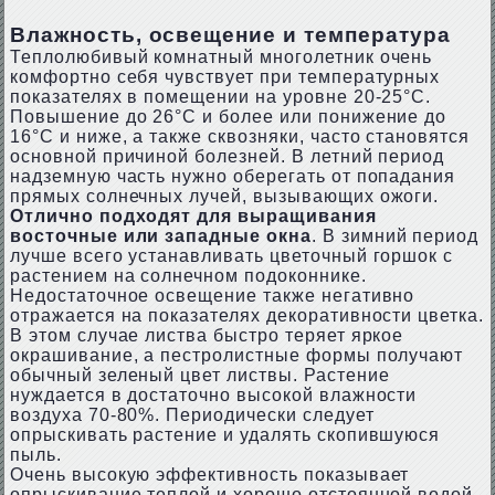
Влажность, освещение и температура
Теплолюбивый комнатный многолетник очень
комфортно себя чувствует при температурных
показателях в помещении на уровне 20-25°C.
Повышение до 26°C и более или понижение до
16°C и ниже, а также сквозняки, часто становятся
основной причиной болезней. В летний период
надземную часть нужно оберегать от попадания
прямых солнечных лучей, вызывающих ожоги.
Отлично подходят для выращивания
восточные или западные окна
. В зимний период
лучше всего устанавливать цветочный горшок с
растением на солнечном подоконнике.
Недостаточное освещение также негативно
отражается на показателях декоративности цветка.
В этом случае листва быстро теряет яркое
окрашивание, а пестролистные формы получают
обычный зеленый цвет листвы. Растение
нуждается в достаточно высокой влажности
воздуха 70-80%. Периодически следует
опрыскивать растение и удалять скопившуюся
пыль.
Очень высокую эффективность показывает
опрыскивание теплой и хорошо отстоянной водой