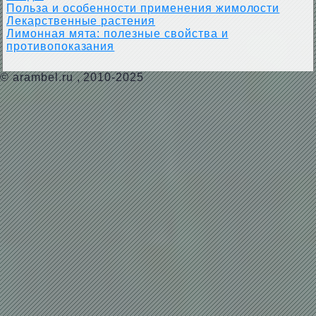
Польза и особенности применения жимолости
Лекарственные растения
Лимонная мята: полезные свойства и
противопоказания
©
arambel.ru
, 2010-2025