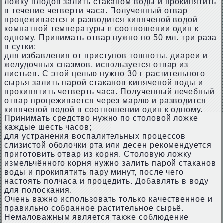
ложку плодов залить стаканом воды и прокипятить
в течение четверти часа. Полученный отвар
процеживается и разводится кипяченой водой
комнатной температуры в соотношении один к
одному. Принимать отвар нужно по 50 мл. три раза
в сутки;
для избавления от приступов тошноты, диареи и
желудочных спазмов, используется отвар из
листьев. С этой целью нужно 30 г растительного
сырья залить парой стаканов кипяченой воды и
прокипятить четверть часа. Полученный лечебный
отвар процеживается через марлю и разводится
кипяченой водой в соотношении один к одному.
Принимать средство нужно по столовой ложке
каждые шесть часов;
для устранения воспалительных процессов
слизистой оболочки рта или десен рекомендуется
приготовить отвар из корня. Столовую ложку
измельчённого корня нужно залить парой стаканов
воды и прокипятить пару минут, после чего
настоять полчаса и процедить. Добавлять в воду
для полоскания.
Очень важно использовать только качественное и
правильно собранное растительное сырьё.
Немаловажным является также соблюдение