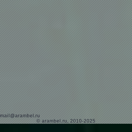
mail@arambel.ru
© arambel.ru, 2010-2025