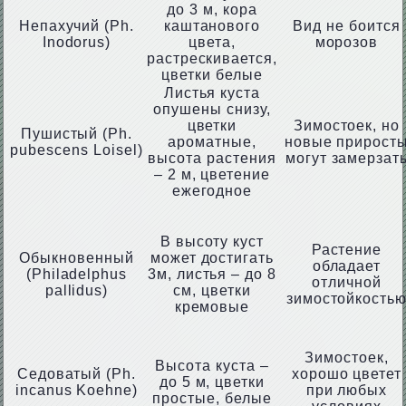
до 3 м, кора
Непахучий (Ph.
каштанового
Вид не боится
Inodorus)
цвета,
морозов
растрескивается,
цветки белые
Листья куста
опушены снизу,
цветки
Зимостоек, но
Пушистый (Ph.
ароматные,
новые прирост
pubescens Loisel)
высота растения
могут замерзат
– 2 м, цветение
ежегодное
В высоту куст
Растение
Обыкновенный
может достигать
обладает
(Philadelphus
3м, листья – до 8
отличной
pallidus)
см, цветки
зимостойкость
кремовые
Зимостоек,
Высота куста –
Седоватый (Ph.
хорошо цветет
до 5 м, цветки
incanus Koehne)
при любых
простые, белые