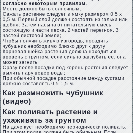
согласно некоторым правилам.
Место должно быть солнечным;
Сажать растение следует в ямку размером 0,5 х
0,5 м. Первый слой должен состоять из гальки или
щебня. Затем насыпают питательную смесь,
состоящую и части песка, 2 частей перегноя, 3
частей листовой земли;
Чтобы получить живую изгородь, посадить
чубушник необходимо близко друг к другу;
Корневая шейка растения должна находиться
вровень с грунтом, если сильно заглубить ее, она
может загнить;
Сразу после посадки под корень растения следует
вылить пару ведер воды;
При обычной посадке расстояние между кустами
должно составлять 0,5-1,5 м.
Как размножить чубушник
(видео)
Как поливать растение и
ухаживать за грунтом
На даче куст необходимо периодически поливать.
При этом полив должен быть обильным. Если