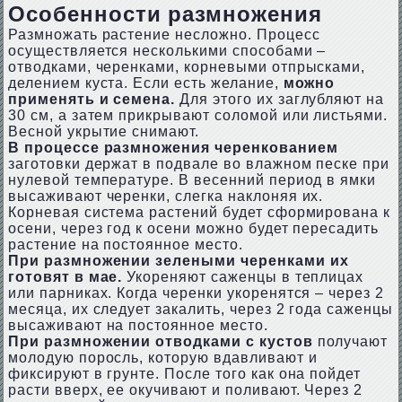
Особенности размножения
Размножать растение несложно. Процесс
осуществляется несколькими способами –
отводками, черенками, корневыми отпрысками,
делением куста. Если есть желание,
можно
применять и семена.
Для этого их заглубляют на
30 см, а затем прикрывают соломой или листьями.
Весной укрытие снимают.
В процессе размножения черенкованием
заготовки держат в подвале во влажном песке при
нулевой температуре. В весенний период в ямки
высаживают черенки, слегка наклоняя их.
Корневая система растений будет сформирована к
осени, через год к осени можно будет пересадить
растение на постоянное место.
При размножении зелеными черенками их
готовят в мае.
Укореняют саженцы в теплицах
или парниках. Когда черенки укоренятся – через 2
месяца, их следует закалить, через 2 года саженцы
высаживают на постоянное место.
При размножении отводками с кустов
получают
молодую поросль, которую вдавливают и
фиксируют в грунте. После того как она пойдет
расти вверх, ее окучивают и поливают. Через 2