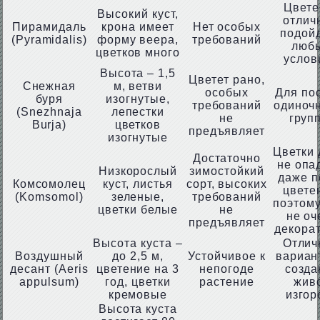
Цвете
Высокий куст,
отлич
Пирамидаль
крона имеет
Нет особых
подойд
(Pyramidalis)
форму веера,
требований
люб
цветков много
услов
Высота – 1,5
Цветет рано,
Снежная
м, ветви
особых
Для по
буря
изогнутые,
требований
одиночн
(Snezhnaja
лепестки
не
груп
Burja)
цветков
предъявляет
изогнутые
Цветки 
Достаточно
не опа
Низкорослый
зимостойкий
даже п
Комсомолец
куст, листья
сорт, высоких
цвете
(Komsomol)
зеленые,
требований
поэтому
цветки белые
не
не оч
предъявляет
декора
Высота куста –
Отлич
Воздушный
до 2,5 м,
Устойчивое к
вариан
десант (Aeris
цветение на 3
непогоде
созда
appulsum)
год, цветки
растение
жив
кремовые
изгор
Высота куста