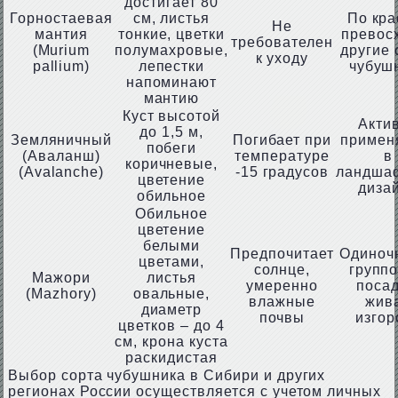
достигает 80
Горностаевая
см, листья
По кра
Не
мантия
тонкие, цветки
превос
требователен
(Murium
полумахровые,
другие 
к уходу
pallium)
лепестки
чубуш
напоминают
мантию
Куст высотой
Акти
до 1,5 м,
Земляничный
Погибает при
примен
побеги
(Аваланш)
температуре
в
коричневые,
(Avalanche)
-15 градусов
ландша
цветение
диза
обильное
Обильное
цветение
белыми
Предпочитает
Одиноч
цветами,
солнце,
групп
Мажори
листья
умеренно
посад
(Mazhory)
овальные,
влажные
жив
диаметр
почвы
изгор
цветков – до 4
см, крона куста
раскидистая
Выбор сорта чубушника в Сибири и других
регионах России осуществляется с учетом личных