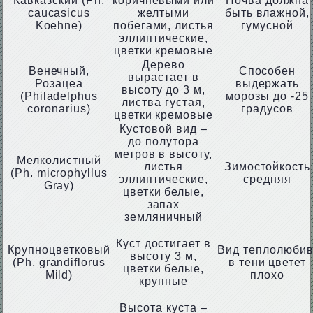
Кавказский (Ph.
коричневыми или
Почва должна
caucasicus
желтыми
быть влажной,
Koehne)
побегами, листья
гумусной
эллиптические,
цветки кремовые
Дерево
Венечный,
Способен
вырастает в
Розацеа
выдержать
высоту до 3 м,
(Philadelphus
морозы до -25
листва густая,
coronarius)
градусов
цветки кремовые
Кустовой вид –
до полутора
метров в высоту,
Мелколистный
листья
Зимостойкость
(Ph. microphyllus
эллиптические,
средняя
Gray)
цветки белые,
запах
земляничный
Куст достигает в
Крупноцветковый
Вид теплолюбив
высоту 3 м,
(Ph. grandiflorus
в тени цветет
цветки белые,
Mild)
плохо
крупные
Высота куста –