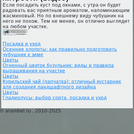
Если посадить куст под окнами, с утра он будет
радовать вас приятным ароматом, напоминающим
жасминовый. Но по внешнему виду чубушник на
него не похож. Тем не менее, он отлично выглядит
на любом участке.
Посадка и уход
Осенние хлопоты: как правильно подготовить
чубушник к зиме
Цветы
Огненный цветок бузульник: виды и правила
выращивания на участке
Цветы
Курильский чай (лапчатка): отличный кустарник
для создания ландшафтного дизайна
Цветы
Гладиолусы: выбор сорта, посадка и уход
©
arambel.ru
, 2010-2025