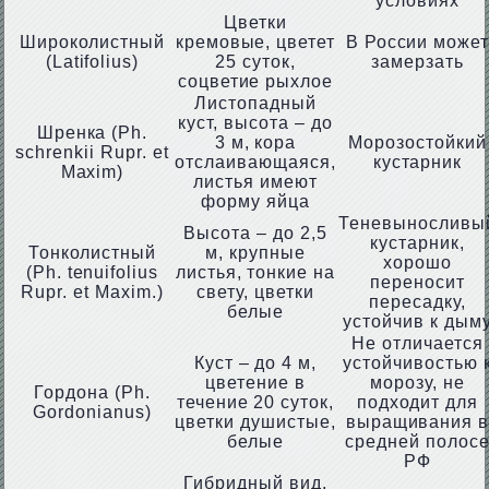
условиях
Цветки
Широколистный
кремовые, цветет
В России може
(Latifolius)
25 суток,
замерзать
соцветие рыхлое
Листопадный
куст, высота – до
Шренка (Ph.
3 м, кора
Морозостойкий
schrenkii Rupr. et
отслаивающаяся,
кустарник
Maxim)
листья имеют
форму яйца
Теневыносливы
Высота – до 2,5
кустарник,
Тонколистный
м, крупные
хорошо
(Ph. tenuifolius
листья, тонкие на
переносит
Rupr. et Maxim.)
свету, цветки
пересадку,
белые
устойчив к дым
Не отличается
Куст – до 4 м,
устойчивостью 
цветение в
морозу, не
Гордона (Ph.
течение 20 суток,
подходит для
Gordonianus)
цветки душистые,
выращивания 
белые
средней полос
РФ
Гибридный вид,