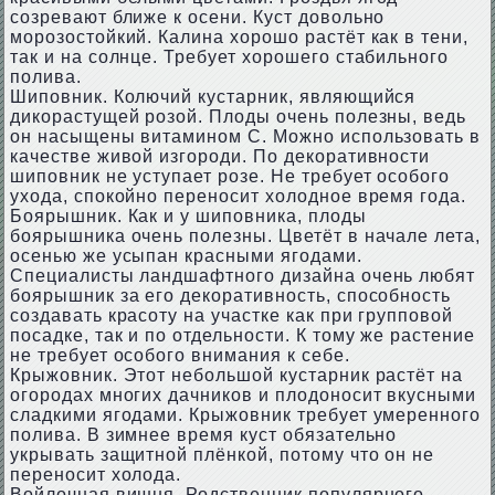
созревают ближе к осени. Куст довольно
морозостойкий. Калина хорошо растёт как в тени,
так и на солнце. Требует хорошего стабильного
полива.
Шиповник. Колючий кустарник, являющийся
дикорастущей розой. Плоды очень полезны, ведь
он насыщены витамином C. Можно использовать в
качестве живой изгороди. По декоративности
шиповник не уступает розе. Не требует особого
ухода, спокойно переносит холодное время года.
Боярышник. Как и у шиповника, плоды
боярышника очень полезны. Цветёт в начале лета,
осенью же усыпан красными ягодами.
Специалисты ландшафтного дизайна очень любят
боярышник за его декоративность, способность
создавать красоту на участке как при групповой
посадке, так и по отдельности. К тому же растение
не требует особого внимания к себе.
Крыжовник. Этот небольшой кустарник растёт на
огородах многих дачников и плодоносит вкусными
сладкими ягодами. Крыжовник требует умеренного
полива. В зимнее время куст обязательно
укрывать защитной плёнкой, потому что он не
переносит холода.
Войлочная вишня. Родственник популярного