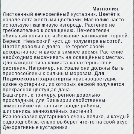
Магнолия
.
Лиственный вечнозелёный кустарник. Цветёт в
начале лета жёлтыми цветками. Магнолию часто
используют как живую изгородь. Растение не
требовательно к освещению. Нежелателен
обильный полив во избежание загнивания корней.
Вереск. Невысокий куст, до полуметра высотой.
Цветёт довольно долго. Не теряет своей
декоративности даже в зимнее время. Растение
необходимо высаживать на освещённых местах.
Для каждого типа климата характерны свои
растения. Например, на Урале они должны быть
приспособлены к сильным морозам.
Для
Подмосковья характерны
красивоцветущие
дикие кустарники, из которых весной получается
прекрасная цветущая дача.
Башкирия, к примеру, регион довольно
прохладный, для Башкирии свойственны
зимостойкие кустарники вроде рябины,
шиповника, вечнозелёных растений.
Разнообразие кустарников очень велико, и каждый
садовод обязательно выберет что-то на свой вкус.
Декоративные кустарники