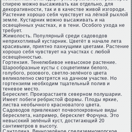
спирею можно высаживать как отдельно, для
декоративности, так и в качестве живой изгороди.
Растение хорошо себя чувствует на лёгкой рыхлой
земле. Кустарник можно высаживать и на
освещённых участках, и в тени. Особого ухода не
требует.
Жимолость. Популярный среди садоводов
неприхотливый кустарник. Цветёт в начале лета
красивыми, приятно пахнущими цветами. Растение
хорошо себя чувствует на участках с любой
освещённостью.
Гортензия. Тенелюбивое невысокое растение.
Шарообразные кусты с соцветиями белого,
голубого, розового, светло-зелёного цвета
великолепно смотрятся на дачном участке. Но
гортензиям необходим тщательный полив и
теневое место.
Бересклет. Произрастаетв северном полушарии.
Имеет побеги ребристой формы. Плоды яркие,
листва необычного красноватого цвета.
Садоводов привлекают почвопокровные виды
бересклета, например, бересклет Форчуна. Это
невысокий зелёный куст, достигающий 20
сантиметров в высоту.
Сантолина. Вечнозелёное средиземноморское