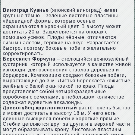
Виноград Куанье
(японский виноград) имеет
крупные тёмно – зелёные листовые пластины
яйцевидной формы, которые осенью
окрашиваются в красный цвет. В высоту может
достигать 20 м. Закрепляется на опорах с
помощью усиков. Плоды чёрные, отличаются
сизым налётом, терпкие на вкус. Разрастается
быстро, поэтому боковые побеги желательно
корректировать.
Бересклет Форчуна
– стелющийся вечнозелёный
кустарник, который используется в качестве живой
изгороди, для озеленения стволов деревьев и
бордюров. Композицию создают боковые побеги,
вырастающие до 3 м. Листья бересклета кожистые,
зелёные с белой окантовкой по краю. Плоды
представляют собой четырёхраздельные
коробочки с семенами, в небольшом количестве
содержат ядовитые алкалоиды.
Древогубец круглолистный
растёт очень быстро
и может достигать в высоту 18 м. У него есть
длинные вьющиеся побеги и короткие прямые.
Стебли цепляются друг за друга и в верхней части
могут образовывать крону. Листовые пластины
продолговатые, с заострённой верхушкой, имеют