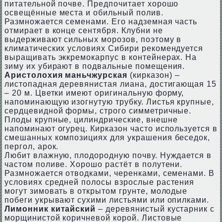
питательной почве. Предпочитает хорошо
освещённые места и обильный полив.
Размножается семенами. Его надземная часть
отмирает в конце сентября. Клубни не
выдерживают сильных морозов, поэтому в
климатических условиях Сибири рекомендуется
выращивать эккремокарпус в контейнерах. На
зиму их убирают в подвальные помещения.
Аристолохия маньчжурская
(кирказон) –
листопадная деревянистая лиана, достигающая 15
– 20 м. Цветки имеют оригинальную форму,
напоминающую изогнутую трубку. Листья крупные,
сердцевидной формы, строго симметричные.
Плоды крупные, цилиндрические, внешне
напоминают огурец. Кирказон часто используется в
смешанных композициях для украшения беседок,
пергол, арок.
Любит влажную, плодородную почву. Нуждается в
частом поливе. Хорошо растёт в полутени.
Размножается отводками, черенками, семенами. В
условиях средней полосы взрослые растения
могут зимовать в открытом грунте, молодые
побеги укрывают сухими листьями или опилками.
Лимонник китайский
– деревянистый кустарник с
морщинистой коричневой корой. Листовые