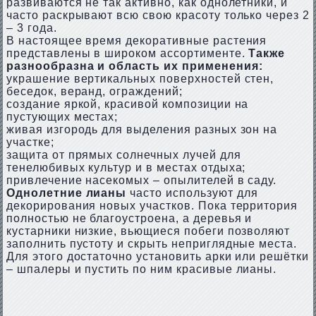
развиваются не так активно, как однолетники, и
часто раскрывают всю свою красоту только через 2
– 3 года.
В настоящее время декоративные растения
представлены в широком ассортименте.
Также
разнообразна и область их применения:
украшение вертикальных поверхностей стен,
беседок, веранд, ограждений;
создание яркой, красивой композиции на
пустующих местах;
живая изгородь для выделения разных зон на
участке;
защита от прямых солнечных лучей для
тенелюбивых культур и в местах отдыха;
привлечение насекомых – опылителей в саду.
Однолетние лианы
часто используют для
декорирования новых участков. Пока территория
полностью не благоустроена, а деревья и
кустарники низкие, вьющиеся побеги позволяют
заполнить пустоту и скрыть неприглядные места.
Для этого достаточно установить арки или решётки
– шпалеры и пустить по ним красивые лианы.