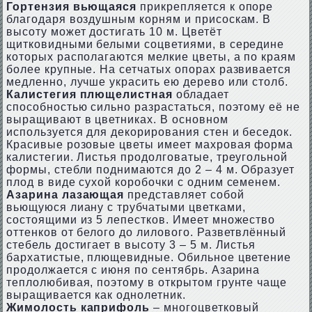
Гортензия вьющаяся
прикрепляется к опоре
благодаря воздушным корням и присоскам. В
высоту может достигать 10 м. Цветёт
щитковидными белыми соцветиями, в середине
которых располагаются мелкие цветы, а по краям
более крупные. На сетчатых опорах развивается
медленно, лучше украсить ею дерево или столб.
Калистегия плющелистная
обладает
способностью сильно разрастаться, поэтому её не
выращивают в цветниках. В основном
используется для декорирования стен и беседок.
Красивые розовые цветы имеет махровая форма
калистегии. Листья продолговатые, треугольной
формы, стебли поднимаются до 2 – 4 м. Образует
плод в виде сухой коробочки с одним семенем.
Азарина лазающая
представляет собой
вьющуюся лиану с трубчатыми цветками,
состоящими из 5 лепестков. Имеет множество
оттенков от белого до лилового. Разветвлённый
стебель достигает в высоту 3 – 5 м. Листья
бархатистые, плющевидные. Обильное цветение
продолжается с июня по сентябрь. Азарина
теплолюбивая, поэтому в открытом грунте чаще
выращивается как однолетник.
Жимолость каприфоль
– многоцветковый