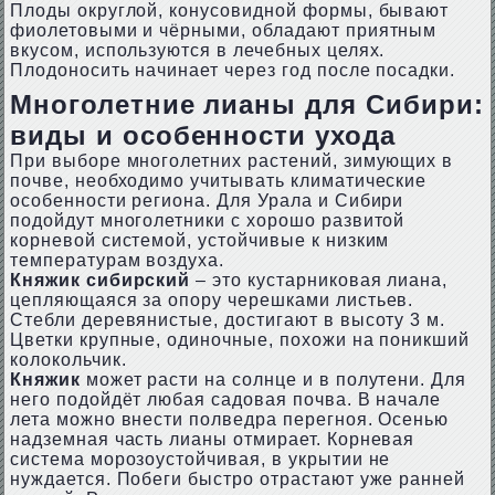
Плоды округлой, конусовидной формы, бывают
фиолетовыми и чёрными, обладают приятным
вкусом, используются в лечебных целях.
Плодоносить начинает через год после посадки.
Многолетние лианы для Сибири:
виды и особенности ухода
При выборе многолетних растений, зимующих в
почве, необходимо учитывать климатические
особенности региона. Для Урала и Сибири
подойдут многолетники с хорошо развитой
корневой системой, устойчивые к низким
температурам воздуха.
Княжик сибирский
– это кустарниковая лиана,
цепляющаяся за опору черешками листьев.
Стебли деревянистые, достигают в высоту 3 м.
Цветки крупные, одиночные, похожи на поникший
колокольчик.
Княжик
может расти на солнце и в полутени. Для
него подойдёт любая садовая почва. В начале
лета можно внести полведра перегноя. Осенью
надземная часть лианы отмирает. Корневая
система морозоустойчивая, в укрытии не
нуждается. Побеги быстро отрастают уже ранней