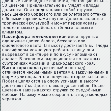
длинные кистевидные соцветия, состоящие из 40 –
50 цветков. Привлекательно выглядят и плоды
долихоса. Они представляют собой стручки
насыщенного бордового или фиолетового оттенка
с белыми горошинами внутри. Долихос является
тропической культурой и может перезимовать
только в южных районах с тёплым влажным
климатом.
Пассифлора телесноцветная
имеет крупные
одиночные цветки белого, бежевого или
фиолетового цвета. В высоту достигает 9 м. Плоды
пассифлоры можно употреблять в пищу, они
вызревают в сентябре и по вкусу напоминают
ананас. В основном выращивается во влажных
субтропиках Абхазии и Краснодарского края.
Вигна каракалла
(улиточный виноград)
отличается необычными цветками, закрученными в
форме улиток, за что и получила второе название.
Побеги цепляются за опору усиками, в высоту
достигают 7 м. Цветёт с июля до сентября. После
цветения завязываются стручки со съедобными
бобами. На зиму можно сохранять в виде молодых
черенков.