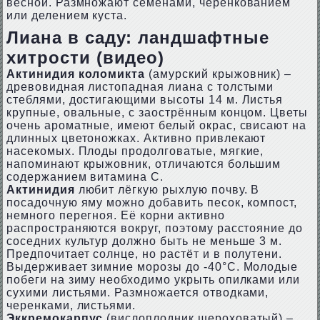
весной. Размножают семенами, черенкованием
или делением куста.
Лиана в саду: ландшафтные
хитрости (видео)
Актинидия коломикта
(амурский крыжовник) –
древовидная листопадная лиана с толстыми
стеблями, достигающими высоты 14 м. Листья
крупные, овальные, с заострённым концом. Цветы
очень ароматные, имеют белый окрас, свисают на
длинных цветоножках. Активно привлекают
насекомых. Плоды продолговатые, мягкие,
напоминают крыжовник, отличаются большим
содержанием витамина С.
Актинидия
любит лёгкую рыхлую почву. В
посадочную яму можно добавить песок, компост,
немного перегноя. Её корни активно
распространяются вокруг, поэтому расстояние до
соседних культур должно быть не меньше 3 м.
Предпочитает солнце, но растёт и в полутени.
Выдерживает зимние морозы до -40°C. Молодые
побеги на зиму необходимо укрыть опилками или
сухими листьями. Размножается отводками,
черенками, листьями.
Эккремокарпус
(вислоплодник шероховатый) –