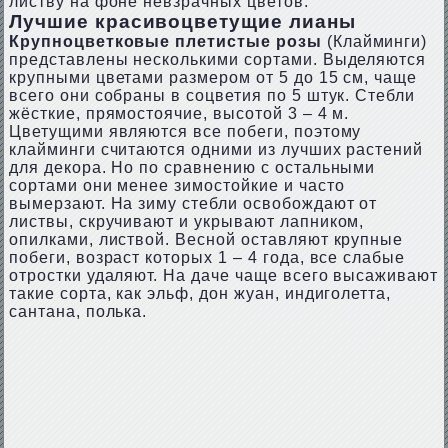
листву на фоне невзрачных цветов.
Лучшие красивоцветущие лианы
Крупноцветковые плетистые розы
(Клайминги)
представлены несколькими сортами. Выделяются
крупными цветами размером от 5 до 15 см, чаще
всего они собраны в соцветия по 5 штук. Стебли
жёсткие, прямостоячие, высотой 3 – 4 м.
Цветущими являются все побеги, поэтому
клайминги считаются одними из лучших растений
для декора. Но по сравнению с остальными
сортами они менее зимостойкие и часто
вымерзают. На зиму стебли освобождают от
листвы, скручивают и укрывают лапником,
опилками, листвой. Весной оставляют крупные
побеги, возраст которых 1 – 4 года, все слабые
отростки удаляют. На даче чаще всего высаживают
такие сорта, как эльф, дон жуан, индиголетта,
сантана, полька.