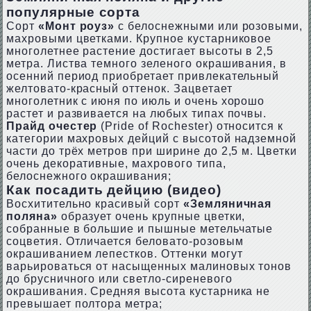
популярные сорта
Сорт
«Монт роуз»
с белоснежными или розовыми,
махровыми цветками. Крупное кустарниковое
многолетнее растение достигает высоты в 2,5
метра. Листва темного зеленого окрашивания, в
осенний период приобретает привлекательный
желтовато-красный оттенок. Зацветает
многолетник с июня по июль и очень хорошо
растет и развивается на любых типах почвы.
Прайд очестер
(Pridе of Rосhestеr) относится к
категории махровых дейций с высотой надземной
части до трёх метров при ширине до 2,5 м. Цветки
очень декоративные, махрового типа,
белоснежного окрашивания;
Как посадить дейцию (видео)
Восхитительно красивый сорт
«Земляничная
поляна»
образует очень крупные цветки,
собранные в большие и пышные метельчатые
соцветия. Отличается беловато-розовым
окрашиванием лепестков. Оттенки могут
варьироваться от насыщенных малиновых тонов
до брусничного или светло-сиреневого
окрашивания. Средняя высота кустарника не
превышает полтора метра;