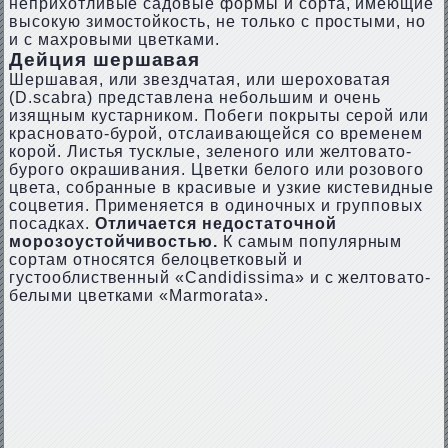
неприхотливые садовые формы и сорта, имеющие
высокую зимостойкость, не только с простыми, но
и с махровыми цветками.
Дейция шершавая
Шершавая, или звездчатая, или шероховатая
(D.sсаbrа) представлена небольшим и очень
изящным кустарником. Побеги покрыты серой или
красновато-бурой, отслаивающейся со временем
корой. Листья тусклые, зеленого или желтовато-
бурого окрашивания. Цветки белого или розового
цвета, собранные в красивые и узкие кистевидные
соцветия. Применяется в одиночных и групповых
посадках.
Отличается недостаточной
морозоустойчивостью.
К самым популярным
сортам относятся белоцветковый и
густооблиственный «Candidissima» и с желтовато-
белыми цветками «Marmorata».