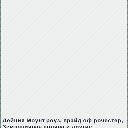
Дейция Моунт роуз, прайд оф рочестер,
Земляничная поляна и другие