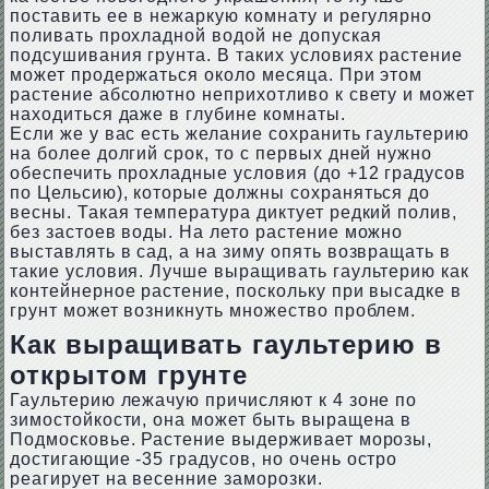
поставить ее в нежаркую комнату и регулярно
поливать прохладной водой не допуская
подсушивания грунта. В таких условиях растение
может продержаться около месяца. При этом
растение абсолютно неприхотливо к свету и может
находиться даже в глубине комнаты.
Если же у вас есть желание сохранить гаультерию
на более долгий срок, то с первых дней нужно
обеспечить прохладные условия (до +12 градусов
по Цельсию), которые должны сохраняться до
весны. Такая температура диктует редкий полив,
без застоев воды. На лето растение можно
выставлять в сад, а на зиму опять возвращать в
такие условия. Лучше выращивать гаультерию как
контейнерное растение, поскольку при высадке в
грунт может возникнуть множество проблем.
Как выращивать гаультерию в
открытом грунте
Гаультерию лежачую причисляют к 4 зоне по
зимостойкости, она может быть выращена в
Подмосковье. Растение выдерживает морозы,
достигающие -35 градусов, но очень остро
реагирует на весенние заморозки.