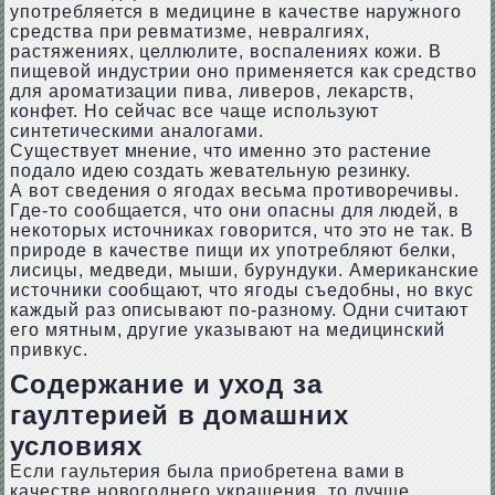
употребляется в медицине в качестве наружного
средства при ревматизме, невралгиях,
растяжениях, целлюлите, воспалениях кожи. В
пищевой индустрии оно применяется как средство
для ароматизации пива, ливеров, лекарств,
конфет. Но сейчас все чаще используют
синтетическими аналогами.
Существует мнение, что именно это растение
подало идею создать жевательную резинку.
А вот сведения о ягодах весьма противоречивы.
Где-то сообщается, что они опасны для людей, в
некоторых источниках говорится, что это не так. В
природе в качестве пищи их употребляют белки,
лисицы, медведи, мыши, бурундуки. Американские
источники сообщают, что ягоды съедобны, но вкус
каждый раз описывают по-разному. Одни считают
его мятным, другие указывают на медицинский
привкус.
Содержание и уход за
гаултерией в домашних
условиях
Если гаультерия была приобретена вами в
качестве новогоднего украшения, то лучше