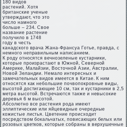
180 видов
растений. Хотя
британские ученые
утверждают, что это
число намного
больше – 234. Свое
название растение
получило в 1748
году в честь
канадского врача Жана-Франсуа Готье, правда, с
немного неправильным написанием.
К роду относятся вечнозеленые кустарники,
которые произрастают в Южной, Северной
Америке, Малайзии, Восточной Азии, Австралии,
Новой Зеландии. Немало интересных и
замечательных видов имеется в Китае. К ним
относятся как небольшие почвопокровные виды,
высотой достигающие 10 см, так и кустарники в 2,5
метра высотой. Встречаются также и невысокие
деревья 6 м высотой.
Абсолютно все растения рода имеют
эллиптические или яйцевидные очередные
кожистые листья. Цветение происходит
посредством бокальчатых, повисающих белых или
розовых цветков, которые собраны в верхушечные