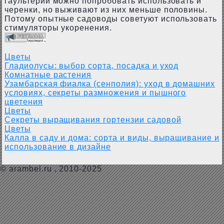
гаультерии можно попробовать использовать и
черенки, но выживают из них меньше половины.
Потому опытные садоводы советуют использовать
стимуляторы укоренения.
Цветы
Гладиолусы: выбор сорта, посадка и уход
Комнатные растения
Узамбарская фиалка (сенполия): уход в домашних
условиях, секреты размножения и пышного
цветения
Цветы
Секреты выращивания гортензии садовой
Цветы
​Калла в саду и дома: сорта и виды, выращивание и
использование в дизайне
©
arambel.ru
, 2010-2025