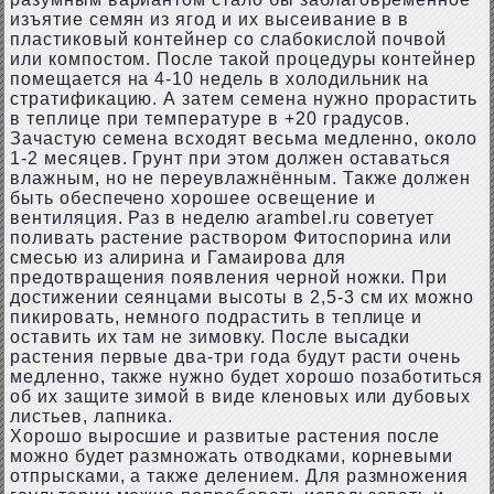
изъятие семян из ягод и их высеивание в в
пластиковый контейнер со слабокислой почвой
или компостом. После такой процедуры контейнер
помещается на 4-10 недель в холодильник на
стратификацию. А затем семена нужно прорастить
в теплице при температуре в +20 градусов.
Зачастую семена всходят весьма медленно, около
1-2 месяцев. Грунт при этом должен оставаться
влажным, но не переувлажнённым. Также должен
быть обеспечено хорошее освещение и
вентиляция. Раз в неделю arambel.ru советует
поливать растение раствором Фитоспорина или
смесью из алирина и Гамаирова для
предотвращения появления черной ножки. При
достижении сеянцами высоты в 2,5-3 см их можно
пикировать, немного подрастить в теплице и
оставить их там не зимовку. После высадки
растения первые два-три года будут расти очень
медленно, также нужно будет хорошо позаботиться
об их защите зимой в виде кленовых или дубовых
листьев, лапника.
Хорошо выросшие и развитые растения после
можно будет размножать отводками, корневыми
отпрысками, а также делением. Для размножения