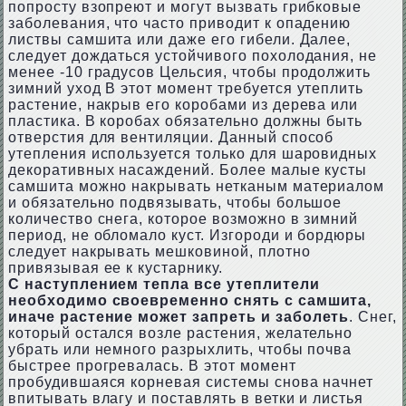
попросту взопреют и могут вызвать грибковые
заболевания, что часто приводит к опадению
листвы самшита или даже его гибели. Далее,
следует дождаться устойчивого похолодания, не
менее -10 градусов Цельсия, чтобы продолжить
зимний уход В этот момент требуется утеплить
растение, накрыв его коробами из дерева или
пластика. В коробах обязательно должны быть
отверстия для вентиляции. Данный способ
утепления используется только для шаровидных
декоративных насаждений. Более малые кусты
самшита можно накрывать нетканым материалом
и обязательно подвязывать, чтобы большое
количество снега, которое возможно в зимний
период, не обломало куст. Изгороди и бордюры
следует накрывать мешковиной, плотно
привязывая ее к кустарнику.
С наступлением тепла все утеплители
необходимо своевременно снять с самшита,
иначе растение может запреть и заболеть
. Снег,
который остался возле растения, желательно
убрать или немного разрыхлить, чтобы почва
быстрее прогревалась. В этот момент
пробудившаяся корневая системы снова начнет
впитывать влагу и поставлять в ветки и листья