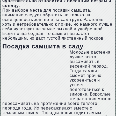
чувствительно относится к весенним ветрам и
солнцу.
При выборе места для посадки самшита,
внимание следует обратить не только на
освещенность зон, но и на сам грунт. Растение
хоть и нетребовательно к почве, но намного лучше
себя чувствует на земле рыхлой и удобренной.
Если почва бедная, то самшит вырастет
небольшим, но даст густой лиственный покров.
Посадка самшита в саду
Молодые растения
лучше всего
высаживать в
весенний период.
Тогда самшит
сможет прочно
укорениться и
успеет
подготовиться к
зимовке. Взрослые
же растения можно
пересаживать на протяжении всего теплого
периода года. Их пересаживают вместе с
земляным комом. Посадка происходит самым