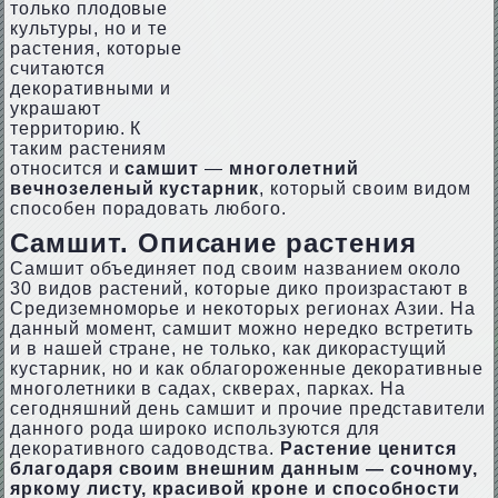
только плодовые
культуры, но и те
растения, которые
считаются
декоративными и
украшают
территорию. К
таким растениям
относится и
самшит
—
многолетний
вечнозеленый кустарник
, который своим видом
способен порадовать любого.
Самшит. Описание растения
Самшит объединяет под своим названием около
30 видов растений, которые дико произрастают в
Средиземноморье и некоторых регионах Азии. На
данный момент, самшит можно нередко встретить
и в нашей стране, не только, как дикорастущий
кустарник, но и как облагороженные декоративные
многолетники в садах, скверах, парках. На
сегодняшний день самшит и прочие представители
данного рода широко используются для
декоративного садоводства.
Растение ценится
благодаря своим внешним данным — сочному,
яркому листу, красивой кроне и способности