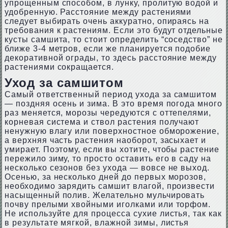
упрощенным способом, в лунку, пролитую водой и
удобренную. Расстояние между растениями
следует выбирать очень аккуратно, опираясь на
требования к растениям. Если это будут отдельные
кусты самшита, то стоит определить “соседство” не
ближе 3-4 метров, если же планируется подобие
декоративной ограды, то здесь расстояние между
растениями сокращается.
Уход за самшитом
Самый ответственный период ухода за самшитом
— поздняя осень и зима. В это время погода много
раз меняется, морозы чередуются с оттепелями,
корневая система и ствол растения получают
ненужную влагу или поверхностное обморожение,
а верхняя часть растения наоборот, засыхает и
умирает. Поэтому, если вы хотите, чтобы растение
пережило зиму, то просто оставить его в саду на
несколько сезонов без ухода — вовсе не выход.
Осенью, за несколько дней до первых морозов,
необходимо зарядить самшит влагой, произвести
насыщенный полив. Желательно мульчировать
почву прелыми хвойными иголками или торфом.
Не используйте для процесса сухие листья, так как
в результате мягкой, влажной зимы, листья