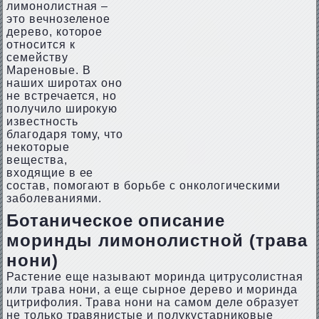
лимонолистная –
это вечнозеленое
дерево, которое
относится к
семейству
Мареновые. В
наших широтах оно
не встречается, но
получило широкую
известность
благодаря тому, что
некоторые
вещества,
входящие в ее
состав, помогают в борьбе с онкологическими
заболеваниями.
Ботаническое описание
моринды лимонолистной (трава
нони)
Растение еще называют моринда цитрусолистная
или трава нони, а еще сырное дерево и моринда
цитрифолия. Трава нони на самом деле образует
не только травянистые и полукустарниковые