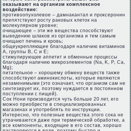
оказывают на организм комплексное
воздействие:
противоопухолевое – дамнакантал и проксеронин
препятствуют росту раковых клеток на
молекулярном уровне;
очищающее – эти же вещества способствуют
выведению шлаков из организма и тем самым
очищают печень и кровь;
общеукрепляющее благодаря наличию витаминов
А, группы В, С и Е;
стимулирующее аппетит и обменные процессы
благодаря наличию микроэлементов (Na, K, P, Ca,
Mg);
питательное – хорошему обмену веществ также
способствуют аминокислоты, которые являются
незаменимыми (это означает, что организм сам не
синтезирует их, поэтому нуждается в постоянном
поступлении с пищей).
Сок Нони производится чуть больше 20 лет, его
можно приобрести в специализированных
магазинах и употреблять по инструкции.
Интересно, что полезные вещества этого сока не
утрачиваются даже при термической обработке, а
все компоненты, входящие в его состав, хорошо
растворяются в воде, поэтому быстро и