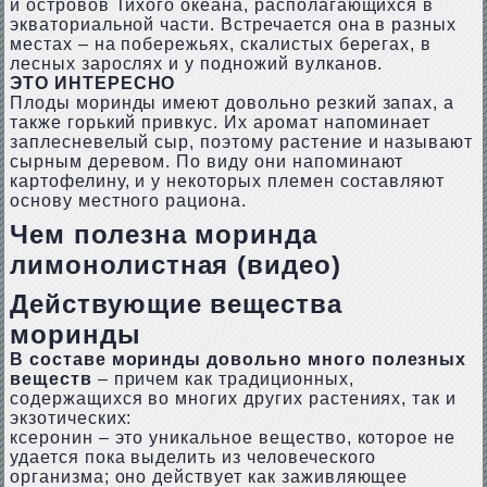
и островов Тихого океана, располагающихся в
экваториальной части. Встречается она в разных
местах – на побережьях, скалистых берегах, в
лесных зарослях и у подножий вулканов.
ЭТО ИНТЕРЕСНО
Плоды моринды имеют довольно резкий запах, а
также горький привкус. Их аромат напоминает
заплесневелый сыр, поэтому растение и называют
сырным деревом. По виду они напоминают
картофелину, и у некоторых племен составляют
основу местного рациона.
Чем полезна моринда
лимонолистная (видео)
Действующие вещества
моринды
В составе моринды довольно много полезных
веществ
– причем как традиционных,
содержащихся во многих других растениях, так и
экзотических:
ксеронин – это уникальное вещество, которое не
удается пока выделить из человеческого
организма; оно действует как заживляющее