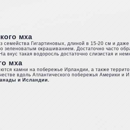
кого мха
з семейства Гигартиновых, длиной в 15-20 см и даже
го зеленоватым окрашиванием. Достаточно часто об
На вкус такая водоросль достаточно слизистая и нем
го мха
ся камни на побережье Ирландии, а также террито
естве вдоль Атлантического побережья Америки и Ир
Канады и Исландии.