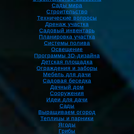
Сады мира
Строительство
Технические вопросы
Дренаж участка
Садовый инвентарь
Планировка участка
Системы полива
Освещение
Программы 3D-дизайна
Детская площадка
Ограждения и заборы
Мебель для дачи
Садовая беседка
Дачный дом
Сооружения
Идеи для дачи
Сады
Выращиваем огород
Теплицы и парники
Ягоды
Грибы