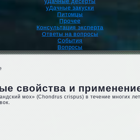
уДачные десерты
уДачные закуски
Питомцы
Прочее
Консультация эксперта
Ответы на вопросы
События
Вопросы
е
ые свойства и применени
ндский мох» (Сhоndrus сrisрus) в течение многих ле
вок.