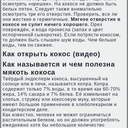
осмотреть «орешки». На кокосе не должно быть
белых пятен. Следует также внимательно
осмотреть три его отверстия. Проверить, все ли
они жесткие и герметичные.
Мягкое отверстие в
кокосе не сулит ничего хорошего.
Орех
повреждён, и вода прокисла (запах и цвет
испорченной сыворотки). Если потрясти кокосом,
то должен быть слышен шум воды. Чем больше
воды, тем он свежее.
Как открыть кокос (видео)
Как называется и чем полезна
мякоть кокоса
Твёрдый эндосперм кокоса, высушенный на
солнце или в печи, называется копра. Копра
содержит только 7% воды, в то время как 60-70%
жира, 14% сахара и 7% белка. Её измельчают на
хлопья, стружку или кокосовую муку, которые
имеют большое применение в хлебопекарном и
кондитерском деле.
Как известно, человек не может ограничиться
растительным белком, но он должен употреблять
ежедневно хотя бы небольшое количество