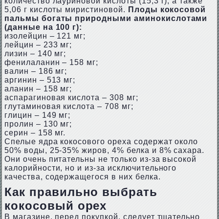
количество лауриновой кислоты (15,3 г), а также
5,06 г кислоты миристиновой.
Плоды кокосовой
пальмы богаты природными аминокислотами
(данные на 100 г):
изолейцин – 121 мг;
лейцин – 233 мг;
лизин – 140 мг;
фенилаланин – 158 мг;
валин – 186 мг;
аргинин – 513 мг;
аланин – 158 мг;
аспарагиновая кислота – 308 мг;
глутаминовая кислота – 708 мг;
глицин – 149 мг;
пролин – 130 мг;
серин – 158 мг.
Спелые ядра кокосового ореха содержат около
50% воды, 25-35% жиров, 4% белка и 8% сахара.
Они очень питательны не только из-за высокой
калорийности, но и из-за исключительного
качества, содержащегося в них белка.
Как правильно выбрать
кокосовый орех
В магазине, перед покупкой, следует тщательно