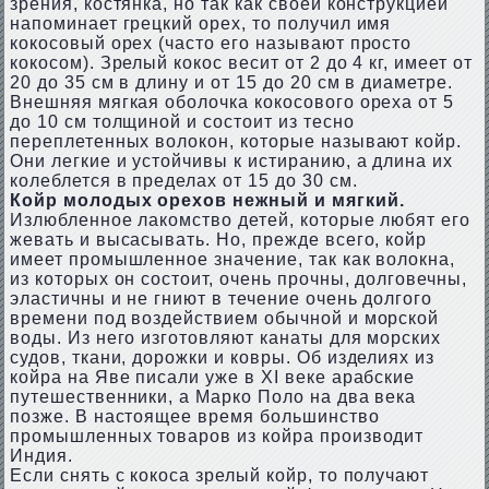
зрения, костянка, но так как своей конструкцией
напоминает грецкий орех, то получил имя
кокосовый орех (часто его называют просто
кокосом). Зрелый кокос весит от 2 до 4 кг, имеет от
20 до 35 см в длину и от 15 до 20 см в диаметре.
Внешняя мягкая оболочка кокосового ореха от 5
до 10 см толщиной и состоит из тесно
переплетенных волокон, которые называют койр.
Они легкие и устойчивы к истиранию, а длина их
колеблется в пределах от 15 до 30 см.
Койр молодых орехов нежный и мягкий.
Излюбленное лакомство детей, которые любят его
жевать и высасывать. Но, прежде всего, койр
имеет промышленное значение, так как волокна,
из которых он состоит, очень прочны, долговечны,
эластичны и не гниют в течение очень долгого
времени под воздействием обычной и морской
воды. Из него изготовляют канаты для морских
судов, ткани, дорожки и ковры. Об изделиях из
койра на Яве писали уже в XI веке арабские
путешественники, а Марко Поло на два века
позже. В настоящее время большинство
промышленных товаров из койра производит
Индия.
Если снять с кокоса зрелый койр, то получают