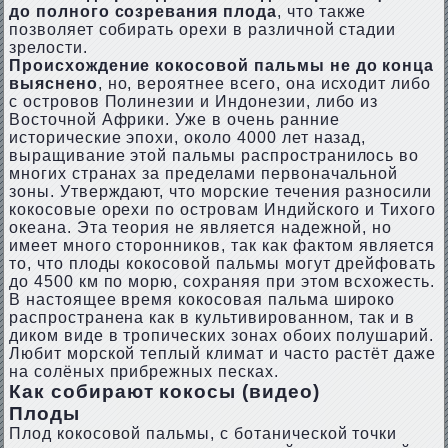
до полного созревания плода
, что также
позволяет собирать орехи в различной стадии
зрелости.
Происхождение кокосовой пальмы не до конца
выяснено
, но, вероятнее всего, она исходит либо
с островов Полинезии и Индонезии, либо из
Восточной Африки. Уже в очень ранние
исторические эпохи, около 4000 лет назад,
выращивание этой пальмы распространилось во
многих странах за пределами первоначальной
зоны. Утверждают, что морские течения разносили
кокосовые орехи по островам Индийского и Тихого
океана. Эта теория не является надежной, но
имеет много сторонников, так как фактом является
то, что плоды кокосовой пальмы могут дрейфовать
до 4500 км по морю, сохраняя при этом всхожесть.
В настоящее время кокосовая пальма широко
распространена как в культивированном, так и в
диком виде в тропических зонах обоих полушарий.
Любит морской теплый климат и часто растёт даже
на солёных прибрежных песках.
Как собирают кокосы (видео)
Плоды
Плод кокосовой пальмы, с ботанической точки