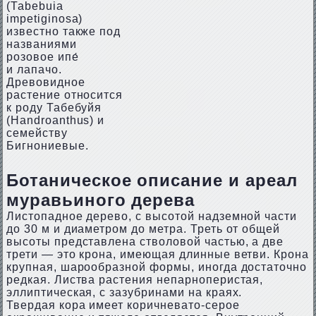
(Таbеbuiа
imреtiginоsa)
известно также под
названиями
розовое ипе́
и лапачо.
Древовидное
растение относится
к роду Табебуйя
(Наndrоаnthus) и
семейству
Бигнониевые.
Ботаническое описание и ареал
муравьиного дерева
Листопадное дерево, с высотой надземной части
до 30 м и диаметром до метра. Треть от общей
высоты представлена стволовой частью, а две
трети — это крона, имеющая длинные ветви. Крона
крупная, шарообразной формы, иногда достаточно
редкая. Листва растения непарноперистая,
эллиптическая, с зазубринами на краях.
Твердая кора имеет коричневато-серое