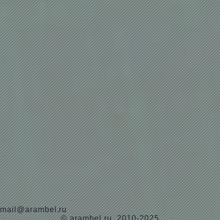
mail@arambel.ru
© arambel.ru, 2010-2025