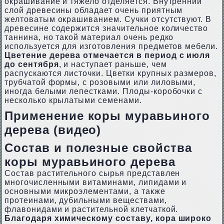
окрашивание и тяжело отделяется. Внутренний
слой древесины обладает очень приятным
желтоватым окрашиванием. Сучки отсутствуют. В
древесине содержится значительное количество
таннина, но такой материал очень редко
используется для изготовления предметов мебели.
Цветение дерева отмечается в период с июля
до сентября
, и наступает раньше, чем
распускаются листочки. Цветки крупных размеров,
трубчатой формы, с розовыми или лиловыми,
иногда белыми лепестками. Плоды-коробочки с
несколько крылатыми семенами.
Применение коры муравьиного
дерева (видео)
Состав и полезные свойства
коры муравьиного дерева
Состав растительного сырья представлен
многочисленными витаминами, липидами и
основными микроэлементами, а также
протеинами, дубильными веществами,
флавонидами и растительной клетчаткой.
Благодаря химическому составу, кора широко