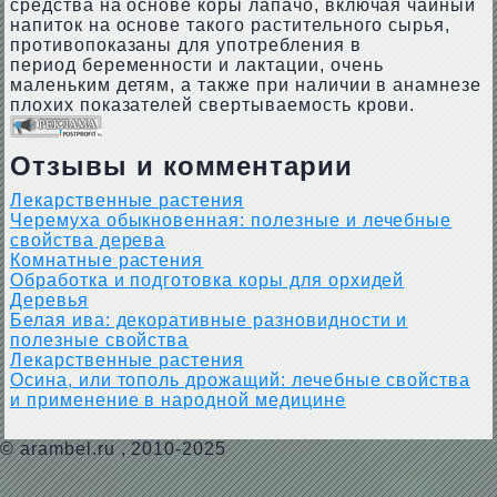
средства на основе коры лапачо, включая чайный
напиток на основе такого растительного сырья,
противопоказаны для употребления в
период беременности и лактации, очень
маленьким детям, а также при наличии в анамнезе
плохих показателей свертываемость крови.
Отзывы и комментарии
Лекарственные растения
Черемуха обыкновенная: полезные и лечебные
свойства дерева
Комнатные растения
Обработка и подготовка коры для орхидей
Деревья
Белая ива: декоративные разновидности и
полезные свойства
Лекарственные растения
Осина, или тополь дрожащий: лечебные свойства
и применение в народной медицине
©
arambel.ru
, 2010-2025