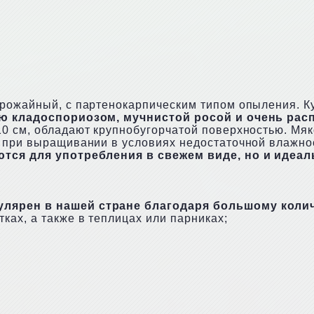
урожайный, с партенокарпическим типом опыления. 
ю кладоспориозом, мучнистой росой и очень рас
0 см, обладают крупнобугорчатой поверхностью. Мяко
 при выращивании в условиях недостаточной влажнос
тся для употребления в свежем виде, но и идеал
улярен в нашей стране благодаря большому коли
ах, а также в теплицах или парниках;