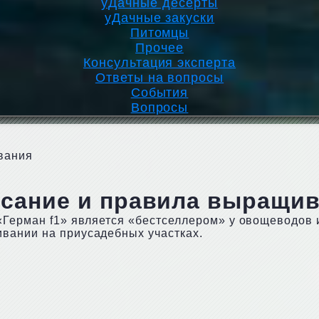
уДачные десерты
уДачные закуски
Питомцы
Прочее
Консультация эксперта
Ответы на вопросы
События
Вопросы
вания
исание и правила выращи
«Герман f1» является «бестселлером» у овощеводов 
вании на приусадебных участках.