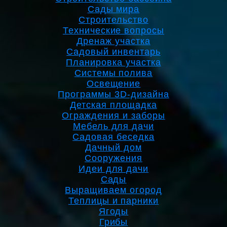
Сады мира
Строительство
Технические вопросы
Дренаж участка
Садовый инвентарь
Планировка участка
Системы полива
Освещение
Программы 3D-дизайна
Детская площадка
Ограждения и заборы
Мебель для дачи
Садовая беседка
Дачный дом
Сооружения
Идеи для дачи
Сады
Выращиваем огород
Теплицы и парники
Ягоды
Грибы