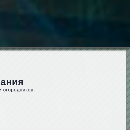
вания
и огородников.