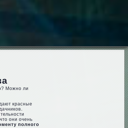
ва
то? Можно ли
 дают красные
дачников.
ятельности
что они очень
оменту полного