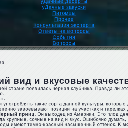
уДачные десерты
уДачные закуски
Питомцы
Прочее
Консультация эксперта
Ответы на вопросы
События
Вопросы
ва
ий вид и вкусовые качест
шей стране появилась черная клубника. Правда ли э
о.
ть.
 употреблять такие сорта данной культуры, которые
епенно завоевывают позиции на участках и тарелках 
Черный принц.
Он выходец из Америки. Это плод де
а крупные, сочные на вид и вкус. Ошибочно думать, 
плоды имеют темно-красный насыщенный оттенок.
К м