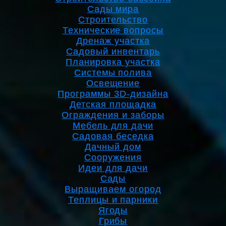
Сады мира
Строительство
Технические вопросы
Дренаж участка
Садовый инвентарь
Планировка участка
Системы полива
Освещение
Программы 3D-дизайна
Детская площадка
Ограждения и заборы
Мебель для дачи
Садовая беседка
Дачный дом
Сооружения
Идеи для дачи
Сады
Выращиваем огород
Теплицы и парники
Ягоды
Грибы